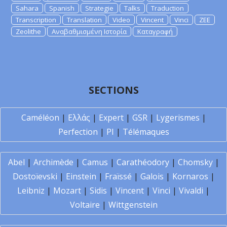
Sahara
Spanish
Strategie
Talks
Traduction
Transcription
Translation
Video
Vincent
Vinci
ZEE
Zeolithe
Αναβαθμισμένη Ιστορία
Καταγραφή
SECTIONS
Caméléon
|
Ελλάς
|
Expert
|
GSR
|
Lygerismes
|
Perfection
|
PI
|
Télémaques
Abel
|
Archimède
|
Camus
|
Carathéodory
|
Chomsky
|
Dostoïevski
|
Einstein
|
Fraïssé
|
Galois
|
Kornaros
|
Leibniz
|
Mozart
|
Sidis
|
Vincent
|
Vinci
|
Vivaldi
|
Voltaire
|
Wittgenstein