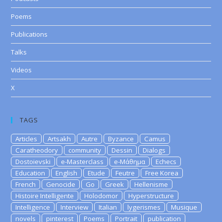
Poems
Publications
Talks
Videos
X
TAGS
Articles
Artsakh
Autre
Byzance
Camus
Caratheodory
community
Dessin
Dialogs
Dostoievski
e-Masterclass
e-Μάθημα
Echecs
Education
English
Etude
Feutre
Free Korea
French
Genocide
Go
Greek
Hellenisme
Histoire Intelligente
Holodomor
Hyperstructure
Intelligence
Interview
Italian
lygerismes
Musique
novels
pinterest
Poems
Portrait
publication