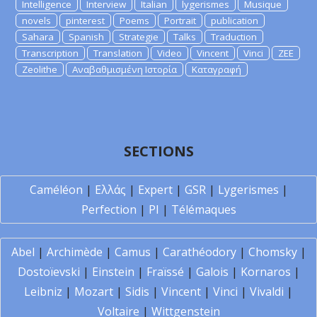
Intelligence
Interview
Italian
lygerismes
Musique
novels
pinterest
Poems
Portrait
publication
Sahara
Spanish
Strategie
Talks
Traduction
Transcription
Translation
Video
Vincent
Vinci
ZEE
Zeolithe
Αναβαθμισμένη Ιστορία
Καταγραφή
SECTIONS
Caméléon
|
Ελλάς
|
Expert
|
GSR
|
Lygerismes
|
Perfection
|
PI
|
Télémaques
Abel
|
Archimède
|
Camus
|
Carathéodory
|
Chomsky
|
Dostoïevski
|
Einstein
|
Fraïssé
|
Galois
|
Kornaros
|
Leibniz
|
Mozart
|
Sidis
|
Vincent
|
Vinci
|
Vivaldi
|
Voltaire
|
Wittgenstein