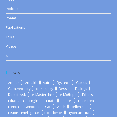
Podcasts
Poems
Publications
Talks
Videos
X
TAGS
Articles
Artsakh
Autre
Byzance
Camus
Caratheodory
community
Dessin
Dialogs
Dostoievski
e-Masterclass
e-Μάθημα
Echecs
Education
English
Etude
Feutre
Free Korea
French
Genocide
Go
Greek
Hellenisme
Histoire Intelligente
Holodomor
Hyperstructure