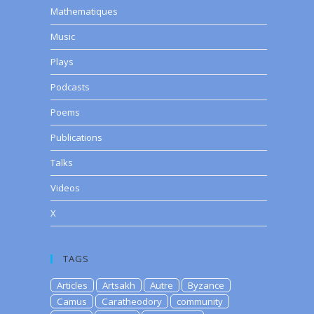
Mathematiques
Music
Plays
Podcasts
Poems
Publications
Talks
Videos
X
TAGS
Articles
Artsakh
Autre
Byzance
Camus
Caratheodory
community