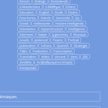
Dessin
Dialogs
Dostoievski
e-Masterclass
e-Μάθημα
Echecs
Education
English
Etude
Feutre
Free Korea
French
Genocide
Go
Greek
Hellenisme
Histoire Intelligente
Holodomor
Hyperstructure
Intelligence
Interview
Italian
lygerismes
Musique
novels
pinterest
Poems
Portrait
publication
Sahara
Spanish
Strategie
Talks
Traduction
Transcription
Translation
Video
Vincent
Vinci
ZEE
Zeolithe
Αναβαθμισμένη Ιστορία
Καταγραφή
lémaques