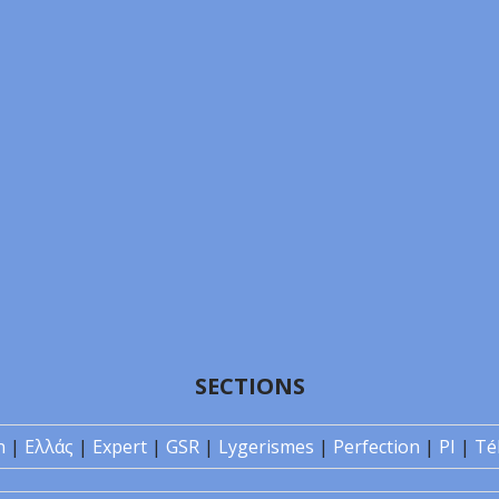
SECTIONS
n
|
Ελλάς
|
Expert
|
GSR
|
Lygerismes
|
Perfection
|
PI
|
Té