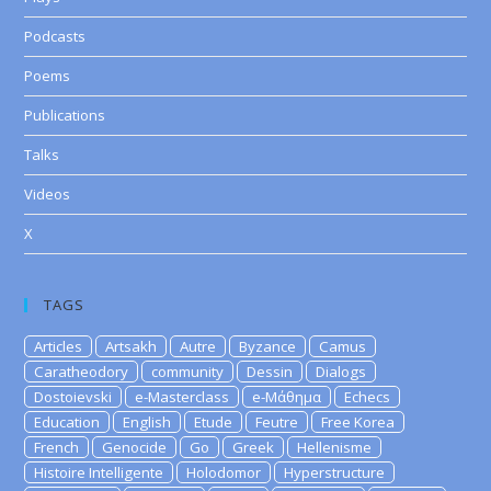
Podcasts
Poems
Publications
Talks
Videos
X
TAGS
Articles
Artsakh
Autre
Byzance
Camus
Caratheodory
community
Dessin
Dialogs
Dostoievski
e-Masterclass
e-Μάθημα
Echecs
Education
English
Etude
Feutre
Free Korea
French
Genocide
Go
Greek
Hellenisme
Histoire Intelligente
Holodomor
Hyperstructure