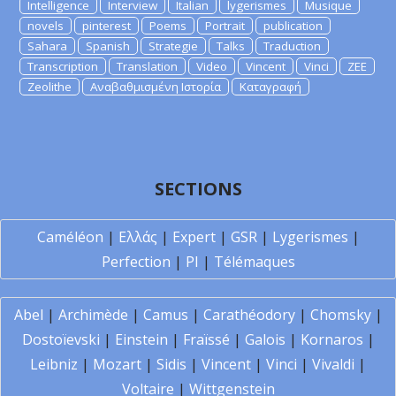
Intelligence
Interview
Italian
lygerismes
Musique
novels
pinterest
Poems
Portrait
publication
Sahara
Spanish
Strategie
Talks
Traduction
Transcription
Translation
Video
Vincent
Vinci
ZEE
Zeolithe
Αναβαθμισμένη Ιστορία
Καταγραφή
SECTIONS
Caméléon
|
Ελλάς
|
Expert
|
GSR
|
Lygerismes
|
Perfection
|
PI
|
Télémaques
Abel
|
Archimède
|
Camus
|
Carathéodory
|
Chomsky
|
Dostoïevski
|
Einstein
|
Fraïssé
|
Galois
|
Kornaros
|
Leibniz
|
Mozart
|
Sidis
|
Vincent
|
Vinci
|
Vivaldi
|
Voltaire
|
Wittgenstein