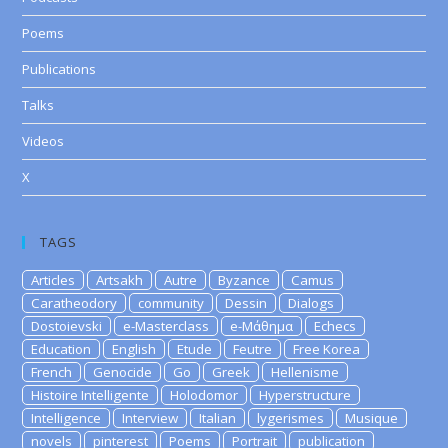
Poems
Publications
Talks
Videos
X
TAGS
Articles
Artsakh
Autre
Byzance
Camus
Caratheodory
community
Dessin
Dialogs
Dostoievski
e-Masterclass
e-Μάθημα
Echecs
Education
English
Etude
Feutre
Free Korea
French
Genocide
Go
Greek
Hellenisme
Histoire Intelligente
Holodomor
Hyperstructure
Intelligence
Interview
Italian
lygerismes
Musique
novels
pinterest
Poems
Portrait
publication