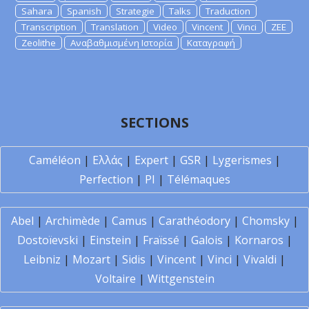
Sahara
Spanish
Strategie
Talks
Traduction
Transcription
Translation
Video
Vincent
Vinci
ZEE
Zeolithe
Αναβαθμισμένη Ιστορία
Καταγραφή
SECTIONS
Caméléon
|
Ελλάς
|
Expert
|
GSR
|
Lygerismes
|
Perfection
|
PI
|
Télémaques
Abel
|
Archimède
|
Camus
|
Carathéodory
|
Chomsky
|
Dostoïevski
|
Einstein
|
Fraïssé
|
Galois
|
Kornaros
|
Leibniz
|
Mozart
|
Sidis
|
Vincent
|
Vinci
|
Vivaldi
|
Voltaire
|
Wittgenstein