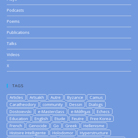
Podcasts
Poems
Publications
Talks
Videos
X
TAGS
Articles
Artsakh
Autre
Byzance
Camus
Caratheodory
community
Dessin
Dialogs
Dostoievski
e-Masterclass
e-Μάθημα
Echecs
Education
English
Etude
Feutre
Free Korea
French
Genocide
Go
Greek
Hellenisme
Histoire Intelligente
Holodomor
Hyperstructure