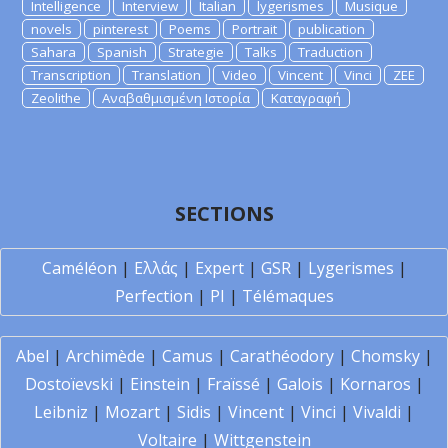
Intelligence
Interview
Italian
lygerismes
Musique
novels
pinterest
Poems
Portrait
publication
Sahara
Spanish
Strategie
Talks
Traduction
Transcription
Translation
Video
Vincent
Vinci
ZEE
Zeolithe
Αναβαθμισμένη Ιστορία
Καταγραφή
SECTIONS
Caméléon
|
Ελλάς
|
Expert
|
GSR
|
Lygerismes
|
Perfection
|
PI
|
Télémaques
Abel
|
Archimède
|
Camus
|
Carathéodory
|
Chomsky
|
Dostoïevski
|
Einstein
|
Fraïssé
|
Galois
|
Kornaros
|
Leibniz
|
Mozart
|
Sidis
|
Vincent
|
Vinci
|
Vivaldi
|
Voltaire
|
Wittgenstein