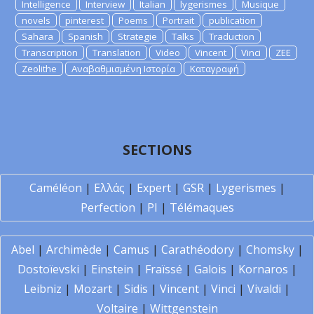
Intelligence
Interview
Italian
lygerismes
Musique
novels
pinterest
Poems
Portrait
publication
Sahara
Spanish
Strategie
Talks
Traduction
Transcription
Translation
Video
Vincent
Vinci
ZEE
Zeolithe
Αναβαθμισμένη Ιστορία
Καταγραφή
SECTIONS
Caméléon
|
Ελλάς
|
Expert
|
GSR
|
Lygerismes
|
Perfection
|
PI
|
Télémaques
Abel
|
Archimède
|
Camus
|
Carathéodory
|
Chomsky
|
Dostoïevski
|
Einstein
|
Fraïssé
|
Galois
|
Kornaros
|
Leibniz
|
Mozart
|
Sidis
|
Vincent
|
Vinci
|
Vivaldi
|
Voltaire
|
Wittgenstein