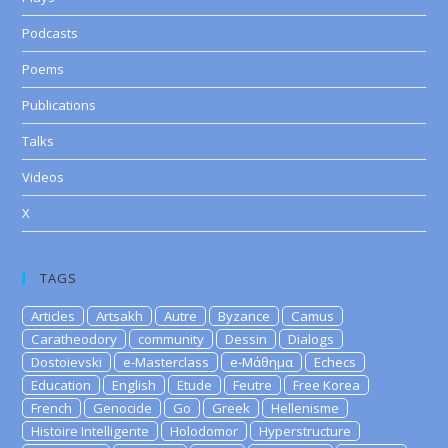
Podcasts
Poems
Publications
Talks
Videos
X
TAGS
Articles
Artsakh
Autre
Byzance
Camus
Caratheodory
community
Dessin
Dialogs
Dostoievski
e-Masterclass
e-Μάθημα
Echecs
Education
English
Etude
Feutre
Free Korea
French
Genocide
Go
Greek
Hellenisme
Histoire Intelligente
Holodomor
Hyperstructure