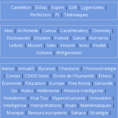
Caméléon
|
Ελλάς
|
Expert
|
GSR
|
Lygerismes
|
Perfection
|
PI
|
Télémaques
Abel
|
Archimède
|
Camus
|
Carathéodory
|
Chomsky
|
Dostoïevski
|
Einstein
|
Fraïssé
|
Galois
|
Kornaros
|
Leibniz
|
Mozart
|
Sidis
|
Vincent
|
Vinci
|
Vivaldi
|
Voltaire
|
Wittgenstein
Advice
|
Artsakh
|
Byzance
|
Chansons
|
Chronostratégie
|
Contes
|
COVID Stats
|
Droits de l'Humanité
|
Échecs
|
Économie
|
Éducation
|
Europe
|
Free Korea
|
Génocide
|
Go
|
Haïku
|
Hellénisme
|
Histoire Intelligente
|
Holodomor
|
Hua Tou
|
Hyperstructures
|
Innovation
|
Intelligence
|
Interprétations
|
Koan
|
Mathématiques
|
Musique
|
Recours européens
|
Sahara
|
Stratégie
|