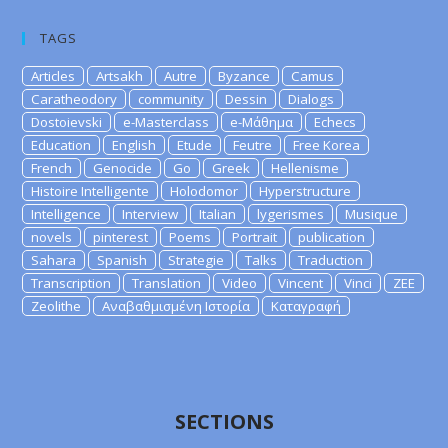
TAGS
Articles
Artsakh
Autre
Byzance
Camus
Caratheodory
community
Dessin
Dialogs
Dostoievski
e-Masterclass
e-Μάθημα
Echecs
Education
English
Etude
Feutre
Free Korea
French
Genocide
Go
Greek
Hellenisme
Histoire Intelligente
Holodomor
Hyperstructure
Intelligence
Interview
Italian
lygerismes
Musique
novels
pinterest
Poems
Portrait
publication
Sahara
Spanish
Strategie
Talks
Traduction
Transcription
Translation
Video
Vincent
Vinci
ZEE
Zeolithe
Αναβαθμισμένη Ιστορία
Καταγραφή
SECTIONS