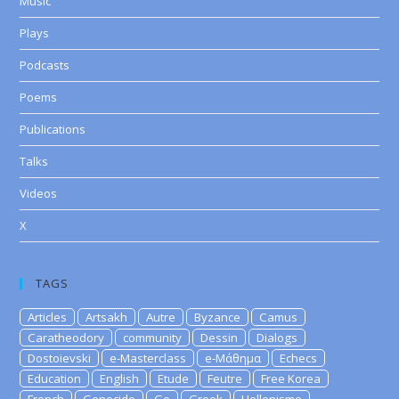
Music
Plays
Podcasts
Poems
Publications
Talks
Videos
X
TAGS
Articles
Artsakh
Autre
Byzance
Camus
Caratheodory
community
Dessin
Dialogs
Dostoievski
e-Masterclass
e-Μάθημα
Echecs
Education
English
Etude
Feutre
Free Korea