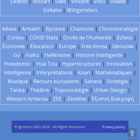
Leibniz
|
Mozart
|
Sidis
|
Vincent
|
Vinci
|
Vivaldi
|
Voltaire
|
Wittgenstein
Advice
|
Artsakh
|
Byzance
|
Chansons
|
Chronostratégie
|
Contes
|
COVID Stats
|
Droits de l'Humanité
|
Échecs
|
Économie
|
Éducation
|
Europe
|
Free Korea
|
Génocide
|
Go
|
Haïku
|
Hellénisme
|
Histoire Intelligente
|
Holodomor
|
Hua Tou
|
Hyperstructures
|
Innovation
|
Intelligence
|
Interprétations
|
Koan
|
Mathématiques
|
Musique
|
Recours européens
|
Sahara
|
Stratégie
|
Tanka
|
Théâtre
|
Topostratégie
|
Urban Design
|
Western Armenia
|
ZEE
|
Zéolithe
|
Έξυπνη διατροφή
© Ignitions 2003-2026 - All Rights Reserved
Privacy policy