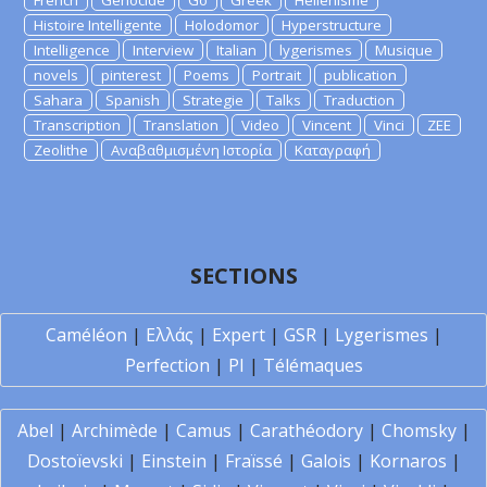
French
Genocide
Go
Greek
Hellenisme
Histoire Intelligente
Holodomor
Hyperstructure
Intelligence
Interview
Italian
lygerismes
Musique
novels
pinterest
Poems
Portrait
publication
Sahara
Spanish
Strategie
Talks
Traduction
Transcription
Translation
Video
Vincent
Vinci
ZEE
Zeolithe
Αναβαθμισμένη Ιστορία
Καταγραφή
SECTIONS
Caméléon
|
Ελλάς
|
Expert
|
GSR
|
Lygerismes
|
Perfection
|
PI
|
Télémaques
Abel
|
Archimède
|
Camus
|
Carathéodory
|
Chomsky
|
Dostoïevski
|
Einstein
|
Fraïssé
|
Galois
|
Kornaros
|