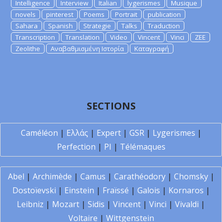
Intelligence
Interview
Italian
lygerismes
Musique
novels
pinterest
Poems
Portrait
publication
Sahara
Spanish
Strategie
Talks
Traduction
Transcription
Translation
Video
Vincent
Vinci
ZEE
Zeolithe
Αναβαθμισμένη Ιστορία
Καταγραφή
SECTIONS
Caméléon
|
Ελλάς
|
Expert
|
GSR
|
Lygerismes
|
Perfection
|
PI
|
Télémaques
Abel
|
Archimède
|
Camus
|
Carathéodory
|
Chomsky
|
Dostoïevski
|
Einstein
|
Fraïssé
|
Galois
|
Kornaros
|
Leibniz
|
Mozart
|
Sidis
|
Vincent
|
Vinci
|
Vivaldi
|
Voltaire
|
Wittgenstein