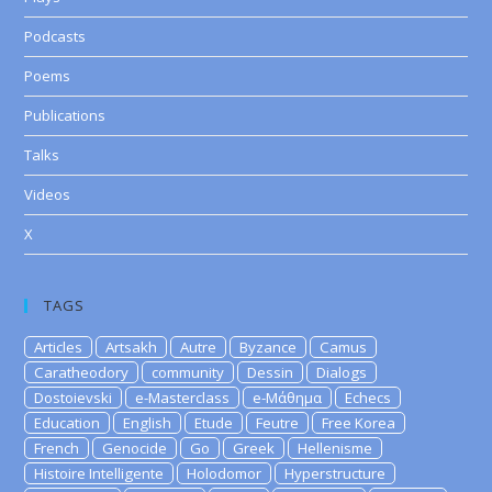
Podcasts
Poems
Publications
Talks
Videos
X
TAGS
Articles
Artsakh
Autre
Byzance
Camus
Caratheodory
community
Dessin
Dialogs
Dostoievski
e-Masterclass
e-Μάθημα
Echecs
Education
English
Etude
Feutre
Free Korea
French
Genocide
Go
Greek
Hellenisme
Histoire Intelligente
Holodomor
Hyperstructure