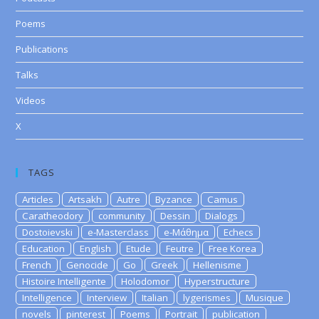
Poems
Publications
Talks
Videos
X
TAGS
Articles
Artsakh
Autre
Byzance
Camus
Caratheodory
community
Dessin
Dialogs
Dostoievski
e-Masterclass
e-Μάθημα
Echecs
Education
English
Etude
Feutre
Free Korea
French
Genocide
Go
Greek
Hellenisme
Histoire Intelligente
Holodomor
Hyperstructure
Intelligence
Interview
Italian
lygerismes
Musique
novels
pinterest
Poems
Portrait
publication