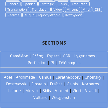
Sahara
Spanish
Strategie
Talks
Traduction
Transcription
Translation
Video
Vincent
Vinci
ZEE
Zeolithe
Αναβαθμισμένη Ιστορία
Καταγραφή
SECTIONS
Caméléon
|
Ελλάς
|
Expert
|
GSR
|
Lygerismes
|
Perfection
|
PI
|
Télémaques
Abel
|
Archimède
|
Camus
|
Carathéodory
|
Chomsky
|
Dostoïevski
|
Einstein
|
Fraïssé
|
Galois
|
Kornaros
|
Leibniz
|
Mozart
|
Sidis
|
Vincent
|
Vinci
|
Vivaldi
|
Voltaire
|
Wittgenstein