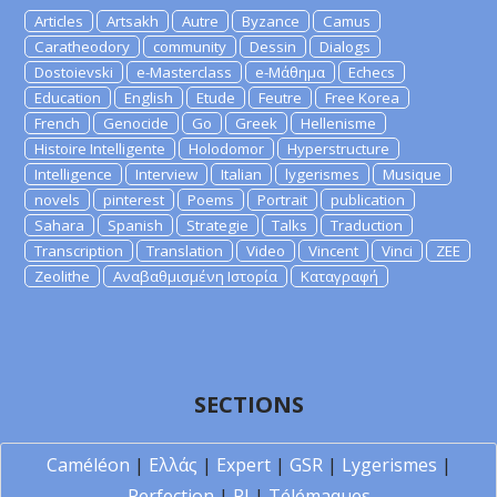
Articles
Artsakh
Autre
Byzance
Camus
Caratheodory
community
Dessin
Dialogs
Dostoievski
e-Masterclass
e-Μάθημα
Echecs
Education
English
Etude
Feutre
Free Korea
French
Genocide
Go
Greek
Hellenisme
Histoire Intelligente
Holodomor
Hyperstructure
Intelligence
Interview
Italian
lygerismes
Musique
novels
pinterest
Poems
Portrait
publication
Sahara
Spanish
Strategie
Talks
Traduction
Transcription
Translation
Video
Vincent
Vinci
ZEE
Zeolithe
Αναβαθμισμένη Ιστορία
Καταγραφή
SECTIONS
Caméléon
|
Ελλάς
|
Expert
|
GSR
|
Lygerismes
|
Perfection
|
PI
|
Télémaques