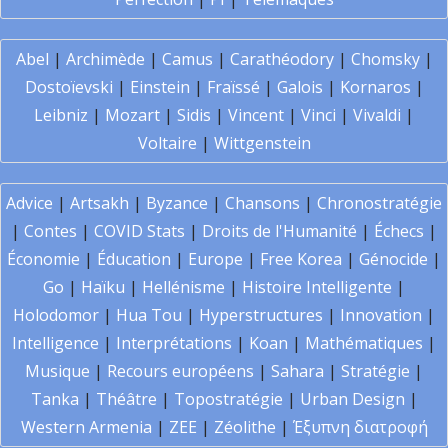
Abel
|
Archimède
|
Camus
|
Carathéodory
|
Chomsky
|
Dostoïevski
|
Einstein
|
Fraïssé
|
Galois
|
Kornaros
|
Leibniz
|
Mozart
|
Sidis
|
Vincent
|
Vinci
|
Vivaldi
|
Voltaire
|
Wittgenstein
Advice
|
Artsakh
|
Byzance
|
Chansons
|
Chronostratégie
|
Contes
|
COVID Stats
|
Droits de l'Humanité
|
Échecs
|
Économie
|
Éducation
|
Europe
|
Free Korea
|
Génocide
|
Go
|
Haïku
|
Hellénisme
|
Histoire Intelligente
|
Holodomor
|
Hua Tou
|
Hyperstructures
|
Innovation
|
Intelligence
|
Interprétations
|
Koan
|
Mathématiques
|
Musique
|
Recours européens
|
Sahara
|
Stratégie
|
Tanka
|
Théâtre
|
Topostratégie
|
Urban Design
|
Western Armenia
|
ZEE
|
Zéolithe
|
Έξυπνη διατροφή