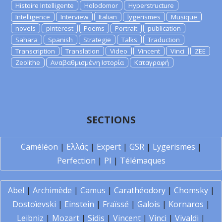
Histoire Intelligente
Holodomor
Hyperstructure
Intelligence
Interview
Italian
lygerismes
Musique
novels
pinterest
Poems
Portrait
publication
Sahara
Spanish
Strategie
Talks
Traduction
Transcription
Translation
Video
Vincent
Vinci
ZEE
Zeolithe
Αναβαθμισμένη Ιστορία
Καταγραφή
SECTIONS
Caméléon
|
Ελλάς
|
Expert
|
GSR
|
Lygerismes
|
Perfection
|
PI
|
Télémaques
Abel
|
Archimède
|
Camus
|
Carathéodory
|
Chomsky
|
Dostoïevski
|
Einstein
|
Fraïssé
|
Galois
|
Kornaros
|
Leibniz
|
Mozart
|
Sidis
|
Vincent
|
Vinci
|
Vivaldi
|