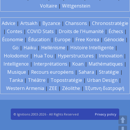
Voltaire
|
Wittgenstein
Advice
|
Artsakh
|
Byzance
|
Chansons
|
Chronostratégie
|
Contes
|
COVID Stats
|
Droits de l'Humanité
|
Échecs
|
Économie
|
Éducation
|
Europe
|
Free Korea
|
Génocide
|
Go
|
Haïku
|
Hellénisme
|
Histoire Intelligente
|
Holodomor
|
Hua Tou
|
Hyperstructures
|
Innovation
|
Intelligence
|
Interprétations
|
Koan
|
Mathématiques
|
Musique
|
Recours européens
|
Sahara
|
Stratégie
|
Tanka
|
Théâtre
|
Topostratégie
|
Urban Design
|
Western Armenia
|
ZEE
|
Zéolithe
|
Έξυπνη διατροφή
© Ignitions 2003-2026 - All Rights Reserved
Privacy policy