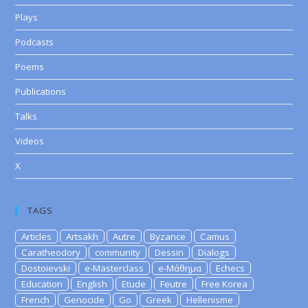
Plays
Podcasts
Poems
Publications
Talks
Videos
X
TAGS
Articles
Artsakh
Autre
Byzance
Camus
Caratheodory
community
Dessin
Dialogs
Dostoievski
e-Masterclass
e-Μάθημα
Echecs
Education
English
Etude
Feutre
Free Korea
French
Genocide
Go
Greek
Hellenisme