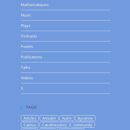
Mathematiques
Music
Plays
Podcasts
Poems
Publications
Talks
Videos
X
TAGS
Articles
Artsakh
Autre
Byzance
Camus
Caratheodory
community