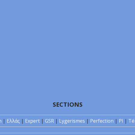
SECTIONS
n
|
Ελλάς
|
Expert
|
GSR
|
Lygerismes
|
Perfection
|
PI
|
Té