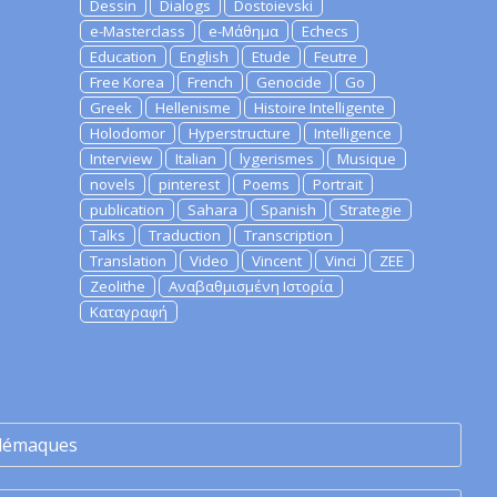
Dessin
Dialogs
Dostoievski
e-Masterclass
e-Μάθημα
Echecs
Education
English
Etude
Feutre
Free Korea
French
Genocide
Go
Greek
Hellenisme
Histoire Intelligente
Holodomor
Hyperstructure
Intelligence
Interview
Italian
lygerismes
Musique
novels
pinterest
Poems
Portrait
publication
Sahara
Spanish
Strategie
Talks
Traduction
Transcription
Translation
Video
Vincent
Vinci
ZEE
Zeolithe
Αναβαθμισμένη Ιστορία
Καταγραφή
lémaques