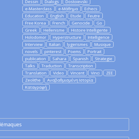
Dessin
Dialogs
Dostoievski
e-Masterclass
e-Μάθημα
Echecs
Education
English
Etude
Feutre
Free Korea
French
Genocide
Go
Greek
Hellenisme
Histoire Intelligente
Holodomor
Hyperstructure
Intelligence
Interview
Italian
lygerismes
Musique
novels
pinterest
Poems
Portrait
publication
Sahara
Spanish
Strategie
Talks
Traduction
Transcription
Translation
Video
Vincent
Vinci
ZEE
Zeolithe
Αναβαθμισμένη Ιστορία
Καταγραφή
lémaques