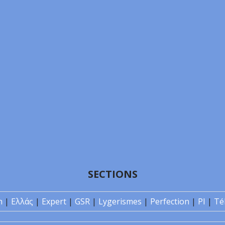
SECTIONS
n
|
Ελλάς
|
Expert
|
GSR
|
Lygerismes
|
Perfection
|
PI
|
Té