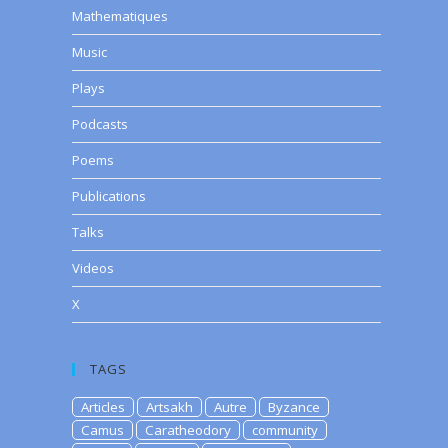
Mathematiques
Music
Plays
Podcasts
Poems
Publications
Talks
Videos
X
TAGS
Articles
Artsakh
Autre
Byzance
Camus
Caratheodory
community