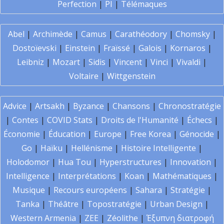
Perfection
|
PI
|
Télémaques
Abel
|
Archimède
|
Camus
|
Carathéodory
|
Chomsky
|
Dostoïevski
|
Einstein
|
Fraïssé
|
Galois
|
Kornaros
|
Leibniz
|
Mozart
|
Sidis
|
Vincent
|
Vinci
|
Vivaldi
|
Voltaire
|
Wittgenstein
Advice
|
Artsakh
|
Byzance
|
Chansons
|
Chronostratégie
|
Contes
|
COVID Stats
|
Droits de l'Humanité
|
Échecs
|
Économie
|
Éducation
|
Europe
|
Free Korea
|
Génocide
|
Go
|
Haïku
|
Hellénisme
|
Histoire Intelligente
|
Holodomor
|
Hua Tou
|
Hyperstructures
|
Innovation
|
Intelligence
|
Interprétations
|
Koan
|
Mathématiques
|
Musique
|
Recours européens
|
Sahara
|
Stratégie
|
Tanka
|
Théâtre
|
Topostratégie
|
Urban Design
|
Western Armenia
|
ZEE
|
Zéolithe
|
Έξυπνη διατροφή