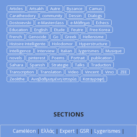
Articles
Artsakh
Autre
Byzance
Camus
Caratheodory
community
Dessin
Dialogs
Dostoievski
e-Masterclass
e-Μάθημα
Echecs
Education
English
Etude
Feutre
Free Korea
French
Genocide
Go
Greek
Hellenisme
Histoire Intelligente
Holodomor
Hyperstructure
Intelligence
Interview
Italian
lygerismes
Musique
novels
pinterest
Poems
Portrait
publication
Sahara
Spanish
Strategie
Talks
Traduction
Transcription
Translation
Video
Vincent
Vinci
ZEE
Zeolithe
Αναβαθμισμένη Ιστορία
Καταγραφή
SECTIONS
Caméléon
|
Ελλάς
|
Expert
|
GSR
|
Lygerismes
|