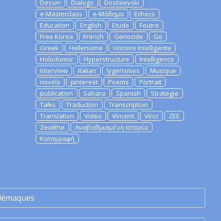
Dessin
Dialogs
Dostoievski
e-Masterclass
e-Μάθημα
Echecs
Education
English
Etude
Feutre
Free Korea
French
Genocide
Go
Greek
Hellenisme
Histoire Intelligente
Holodomor
Hyperstructure
Intelligence
Interview
Italian
lygerismes
Musique
novels
pinterest
Poems
Portrait
publication
Sahara
Spanish
Strategie
Talks
Traduction
Transcription
Translation
Video
Vincent
Vinci
ZEE
Zeolithe
Αναβαθμισμένη Ιστορία
Καταγραφή
lémaques