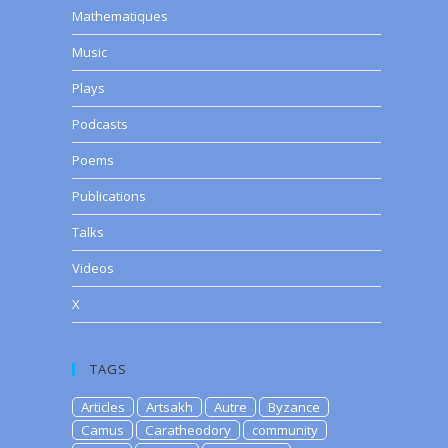
Mathematiques
Music
Plays
Podcasts
Poems
Publications
Talks
Videos
X
TAGS
Articles
Artsakh
Autre
Byzance
Camus
Caratheodory
community