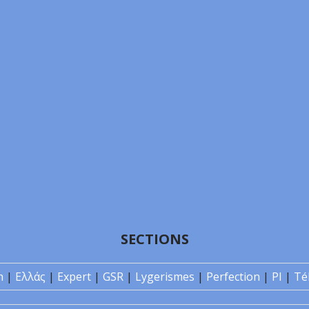
SECTIONS
n
|
Ελλάς
|
Expert
|
GSR
|
Lygerismes
|
Perfection
|
PI
|
Té