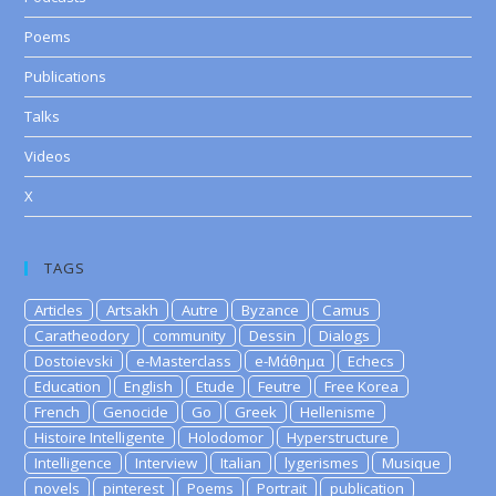
Poems
Publications
Talks
Videos
X
TAGS
Articles
Artsakh
Autre
Byzance
Camus
Caratheodory
community
Dessin
Dialogs
Dostoievski
e-Masterclass
e-Μάθημα
Echecs
Education
English
Etude
Feutre
Free Korea
French
Genocide
Go
Greek
Hellenisme
Histoire Intelligente
Holodomor
Hyperstructure
Intelligence
Interview
Italian
lygerismes
Musique
novels
pinterest
Poems
Portrait
publication