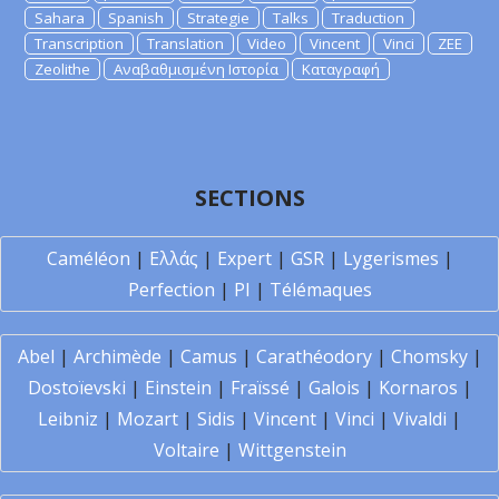
Sahara
Spanish
Strategie
Talks
Traduction
Transcription
Translation
Video
Vincent
Vinci
ZEE
Zeolithe
Αναβαθμισμένη Ιστορία
Καταγραφή
SECTIONS
Caméléon
|
Ελλάς
|
Expert
|
GSR
|
Lygerismes
|
Perfection
|
PI
|
Télémaques
Abel
|
Archimède
|
Camus
|
Carathéodory
|
Chomsky
|
Dostoïevski
|
Einstein
|
Fraïssé
|
Galois
|
Kornaros
|
Leibniz
|
Mozart
|
Sidis
|
Vincent
|
Vinci
|
Vivaldi
|
Voltaire
|
Wittgenstein