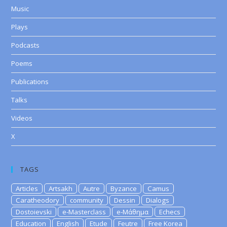
Music
Plays
Podcasts
Poems
Publications
Talks
Videos
X
TAGS
Articles
Artsakh
Autre
Byzance
Camus
Caratheodory
community
Dessin
Dialogs
Dostoievski
e-Masterclass
e-Μάθημα
Echecs
Education
English
Etude
Feutre
Free Korea