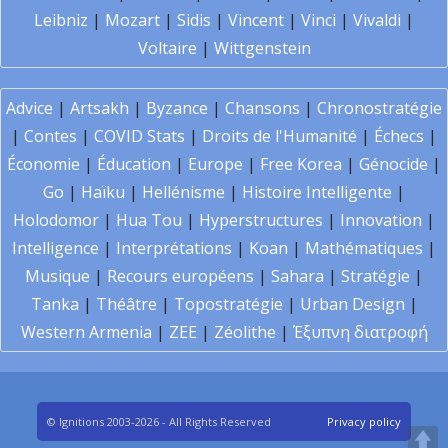
Leibniz
|
Mozart
|
Sidis
|
Vincent
|
Vinci
|
Vivaldi
|
Voltaire
|
Wittgenstein
Advice
|
Artsakh
|
Byzance
|
Chansons
|
Chronostratégie
|
Contes
|
COVID Stats
|
Droits de l'Humanité
|
Échecs
|
Économie
|
Éducation
|
Europe
|
Free Korea
|
Génocide
|
Go
|
Haïku
|
Hellénisme
|
Histoire Intelligente
|
Holodomor
|
Hua Tou
|
Hyperstructures
|
Innovation
|
Intelligence
|
Interprétations
|
Koan
|
Mathématiques
|
Musique
|
Recours européens
|
Sahara
|
Stratégie
|
Tanka
|
Théâtre
|
Topostratégie
|
Urban Design
|
Western Armenia
|
ZEE
|
Zéolithe
|
Έξυπνη διατροφή
© Ignitions 2003-2026 - All Rights Reserved
Privacy policy