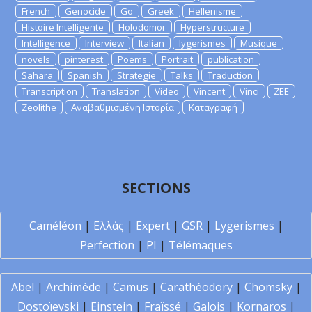
French
Genocide
Go
Greek
Hellenisme
Histoire Intelligente
Holodomor
Hyperstructure
Intelligence
Interview
Italian
lygerismes
Musique
novels
pinterest
Poems
Portrait
publication
Sahara
Spanish
Strategie
Talks
Traduction
Transcription
Translation
Video
Vincent
Vinci
ZEE
Zeolithe
Αναβαθμισμένη Ιστορία
Καταγραφή
SECTIONS
Caméléon
|
Ελλάς
|
Expert
|
GSR
|
Lygerismes
|
Perfection
|
PI
|
Télémaques
Abel
|
Archimède
|
Camus
|
Carathéodory
|
Chomsky
|
Dostoïevski
|
Einstein
|
Fraïssé
|
Galois
|
Kornaros
|