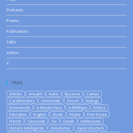
Podcasts
Poems
Publications
Talks
Videos
X
TAGS
Articles
Artsakh
Autre
Byzance
Camus
Caratheodory
community
Dessin
Dialogs
Dostoievski
e-Masterclass
e-Μάθημα
Echecs
Education
English
Etude
Feutre
Free Korea
French
Genocide
Go
Greek
Hellenisme
Histoire Intelligente
Holodomor
Hyperstructure