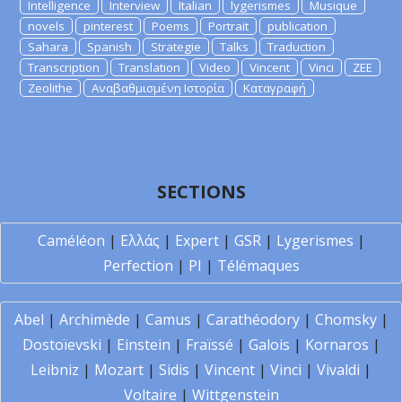
Intelligence
Interview
Italian
lygerismes
Musique
novels
pinterest
Poems
Portrait
publication
Sahara
Spanish
Strategie
Talks
Traduction
Transcription
Translation
Video
Vincent
Vinci
ZEE
Zeolithe
Αναβαθμισμένη Ιστορία
Καταγραφή
SECTIONS
Caméléon
|
Ελλάς
|
Expert
|
GSR
|
Lygerismes
|
Perfection
|
PI
|
Télémaques
Abel
|
Archimède
|
Camus
|
Carathéodory
|
Chomsky
|
Dostoïevski
|
Einstein
|
Fraïssé
|
Galois
|
Kornaros
|
Leibniz
|
Mozart
|
Sidis
|
Vincent
|
Vinci
|
Vivaldi
|
Voltaire
|
Wittgenstein