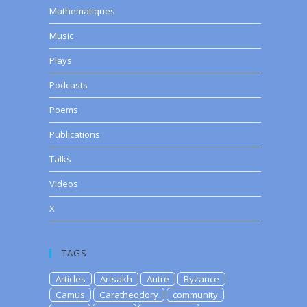
Mathematiques
Music
Plays
Podcasts
Poems
Publications
Talks
Videos
X
TAGS
Articles
Artsakh
Autre
Byzance
Camus
Caratheodory
community