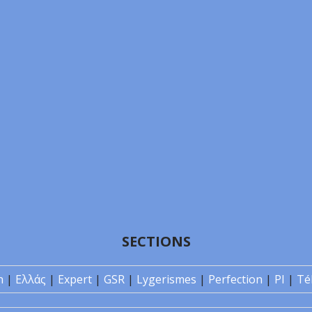
SECTIONS
n
|
Ελλάς
|
Expert
|
GSR
|
Lygerismes
|
Perfection
|
PI
|
Té