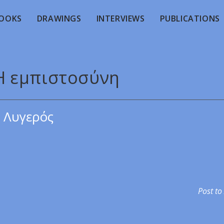
OOKS
DRAWINGS
INTERVIEWS
PUBLICATIONS
 Η εμπιστοσύνη
 Λυγερός
Post to