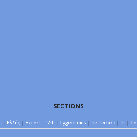
SECTIONS
n
|
Ελλάς
|
Expert
|
GSR
|
Lygerismes
|
Perfection
|
PI
|
Té