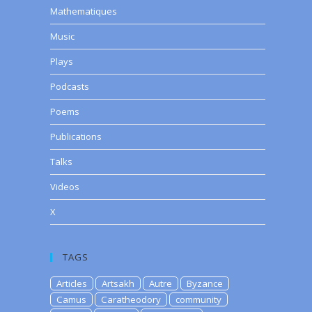
Mathematiques
Music
Plays
Podcasts
Poems
Publications
Talks
Videos
X
TAGS
Articles
Artsakh
Autre
Byzance
Camus
Caratheodory
community