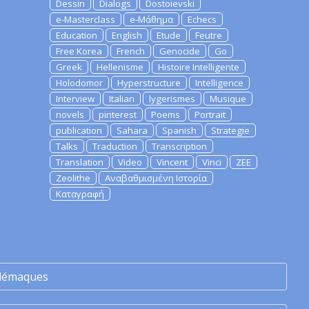
Dessin
Dialogs
Dostoievski
e-Masterclass
e-Μάθημα
Echecs
Education
English
Etude
Feutre
Free Korea
French
Genocide
Go
Greek
Hellenisme
Histoire Intelligente
Holodomor
Hyperstructure
Intelligence
Interview
Italian
lygerismes
Musique
novels
pinterest
Poems
Portrait
publication
Sahara
Spanish
Strategie
Talks
Traduction
Transcription
Translation
Video
Vincent
Vinci
ZEE
Zeolithe
Αναβαθμισμένη Ιστορία
Καταγραφή
lémaques