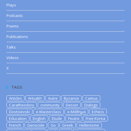
Plays
Podcasts
Poems
Publications
Talks
Videos
X
TAGS
Articles
Artsakh
Autre
Byzance
Camus
Caratheodory
community
Dessin
Dialogs
Dostoievski
e-Masterclass
e-Μάθημα
Echecs
Education
English
Etude
Feutre
Free Korea
French
Genocide
Go
Greek
Hellenisme