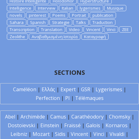
Histoire Intelligente
Holodomor
Hyperstructure
Intelligence
Interview
Italian
lygerismes
Musique
novels
pinterest
Poems
Portrait
publication
Sahara
Spanish
Strategie
Talks
Traduction
Transcription
Translation
Video
Vincent
Vinci
ZEE
Zeolithe
Αναβαθμισμένη Ιστορία
Καταγραφή
SECTIONS
Caméléon
|
Ελλάς
|
Expert
|
GSR
|
Lygerismes
|
Perfection
|
PI
|
Télémaques
Abel
|
Archimède
|
Camus
|
Carathéodory
|
Chomsky
|
Dostoïevski
|
Einstein
|
Fraïssé
|
Galois
|
Kornaros
|
Leibniz
|
Mozart
|
Sidis
|
Vincent
|
Vinci
|
Vivaldi
|