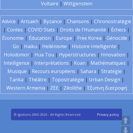
Voltaire
|
Wittgenstein
Advice
|
Artsakh
|
Byzance
|
Chansons
|
Chronostratégie
|
Contes
|
COVID Stats
|
Droits de l'Humanité
|
Échecs
|
Économie
|
Éducation
|
Europe
|
Free Korea
|
Génocide
|
Go
|
Haïku
|
Hellénisme
|
Histoire Intelligente
|
Holodomor
|
Hua Tou
|
Hyperstructures
|
Innovation
|
Intelligence
|
Interprétations
|
Koan
|
Mathématiques
|
Musique
|
Recours européens
|
Sahara
|
Stratégie
|
Tanka
|
Théâtre
|
Topostratégie
|
Urban Design
|
Western Armenia
|
ZEE
|
Zéolithe
|
Έξυπνη διατροφή
© Ignitions 2003-2026 - All Rights Reserved
Privacy policy