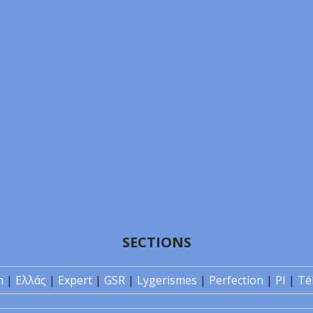
SECTIONS
n
|
Ελλάς
|
Expert
|
GSR
|
Lygerismes
|
Perfection
|
PI
|
Té