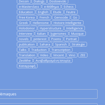
Dessin
Dialogs
Dostoievski
e-Masterclass
e-Μάθημα
Echecs
Education
English
Etude
Feutre
Free Korea
French
Genocide
Go
Greek
Hellenisme
Histoire Intelligente
Holodomor
Hyperstructure
Intelligence
Interview
Italian
lygerismes
Musique
novels
pinterest
Poems
Portrait
publication
Sahara
Spanish
Strategie
Talks
Traduction
Transcription
Translation
Video
Vincent
Vinci
ZEE
Zeolithe
Αναβαθμισμένη Ιστορία
Καταγραφή
lémaques