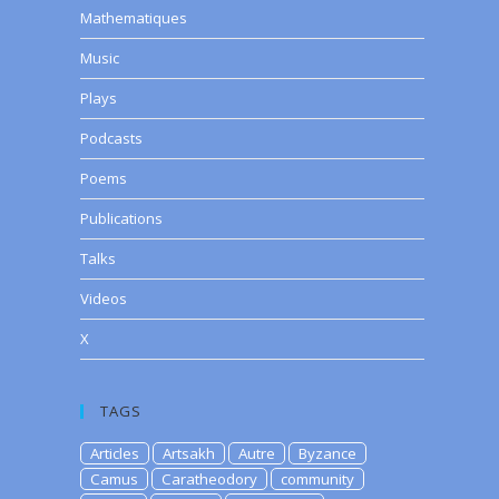
Mathematiques
Music
Plays
Podcasts
Poems
Publications
Talks
Videos
X
TAGS
Articles
Artsakh
Autre
Byzance
Camus
Caratheodory
community