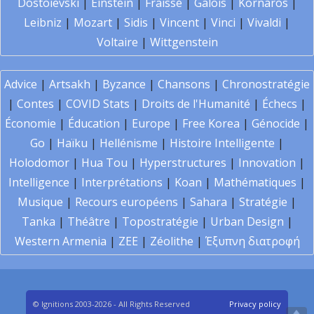
Dostoïevski
|
Einstein
|
Fraïssé
|
Galois
|
Kornaros
|
Leibniz
|
Mozart
|
Sidis
|
Vincent
|
Vinci
|
Vivaldi
|
Voltaire
|
Wittgenstein
Advice
|
Artsakh
|
Byzance
|
Chansons
|
Chronostratégie
|
Contes
|
COVID Stats
|
Droits de l'Humanité
|
Échecs
|
Économie
|
Éducation
|
Europe
|
Free Korea
|
Génocide
|
Go
|
Haïku
|
Hellénisme
|
Histoire Intelligente
|
Holodomor
|
Hua Tou
|
Hyperstructures
|
Innovation
|
Intelligence
|
Interprétations
|
Koan
|
Mathématiques
|
Musique
|
Recours européens
|
Sahara
|
Stratégie
|
Tanka
|
Théâtre
|
Topostratégie
|
Urban Design
|
Western Armenia
|
ZEE
|
Zéolithe
|
Έξυπνη διατροφή
© Ignitions 2003-2026 - All Rights Reserved
Privacy policy