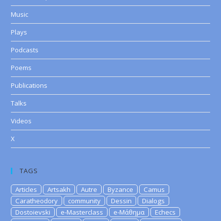
Music
Plays
Podcasts
Poems
Publications
Talks
Videos
X
TAGS
Articles
Artsakh
Autre
Byzance
Camus
Caratheodory
community
Dessin
Dialogs
Dostoievski
e-Masterclass
e-Μάθημα
Echecs