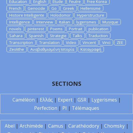
Education
English
Etude
Feutre
Free Korea
French
Genocide
Go
Greek
Hellenisme
Histoire Intelligente
Holodomor
Hyperstructure
Intelligence
Interview
Italian
lygerismes
Musique
novels
pinterest
Poems
Portrait
publication
Sahara
Spanish
Strategie
Talks
Traduction
Transcription
Translation
Video
Vincent
Vinci
ZEE
Zeolithe
Αναβαθμισμένη Ιστορία
Καταγραφή
SECTIONS
Caméléon
|
Ελλάς
|
Expert
|
GSR
|
Lygerismes
|
Perfection
|
PI
|
Télémaques
Abel
|
Archimède
|
Camus
|
Carathéodory
|
Chomsky
|