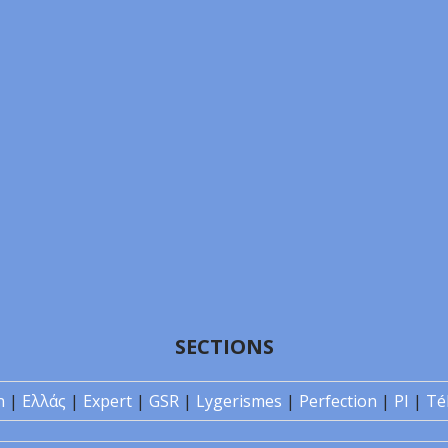
SECTIONS
n
|
Ελλάς
|
Expert
|
GSR
|
Lygerismes
|
Perfection
|
PI
|
Té