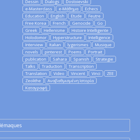
Dessin
Dialogs
Dostoievski
e-Masterclass
e-Μάθημα
Echecs
Education
English
Etude
Feutre
Free Korea
French
Genocide
Go
Greek
Hellenisme
Histoire Intelligente
Holodomor
Hyperstructure
Intelligence
Interview
Italian
lygerismes
Musique
novels
pinterest
Poems
Portrait
publication
Sahara
Spanish
Strategie
Talks
Traduction
Transcription
Translation
Video
Vincent
Vinci
ZEE
Zeolithe
Αναβαθμισμένη Ιστορία
Καταγραφή
lémaques