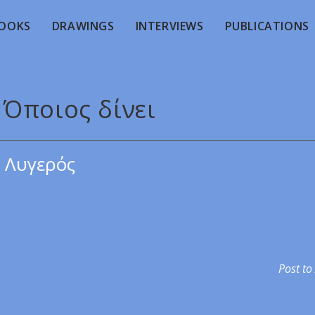
OOKS
DRAWINGS
INTERVIEWS
PUBLICATIONS
 Όποιος δίνει
 Λυγερός
Post to