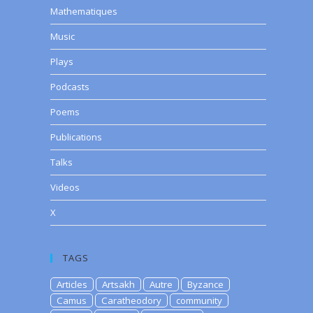
Mathematiques
Music
Plays
Podcasts
Poems
Publications
Talks
Videos
X
TAGS
Articles
Artsakh
Autre
Byzance
Camus
Caratheodory
community