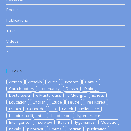
Poems
Publications
Talks
Videos
X
TAGS
Articles
Artsakh
Autre
Byzance
Camus
Caratheodory
community
Dessin
Dialogs
Dostoievski
e-Masterclass
e-Μάθημα
Echecs
Education
English
Etude
Feutre
Free Korea
French
Genocide
Go
Greek
Hellenisme
Histoire Intelligente
Holodomor
Hyperstructure
Intelligence
Interview
Italian
lygerismes
Musique
novels
pinterest
Poems
Portrait
publication