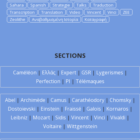
Sahara
Spanish
Strategie
Talks
Traduction
Transcription
Translation
Video
Vincent
Vinci
ZEE
Zeolithe
Αναβαθμισμένη Ιστορία
Καταγραφή
SECTIONS
Caméléon
|
Ελλάς
|
Expert
|
GSR
|
Lygerismes
|
Perfection
|
PI
|
Télémaques
Abel
|
Archimède
|
Camus
|
Carathéodory
|
Chomsky
|
Dostoïevski
|
Einstein
|
Fraïssé
|
Galois
|
Kornaros
|
Leibniz
|
Mozart
|
Sidis
|
Vincent
|
Vinci
|
Vivaldi
|
Voltaire
|
Wittgenstein