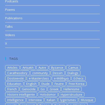
Podcasts
Poems
Publications
Talks
Videos
X
TAGS
Articles
Artsakh
Autre
Byzance
Camus
Caratheodory
community
Dessin
Dialogs
Dostoievski
e-Masterclass
e-Μάθημα
Echecs
Education
English
Etude
Feutre
Free Korea
French
Genocide
Go
Greek
Hellenisme
Histoire Intelligente
Holodomor
Hyperstructure
Intelligence
Interview
Italian
lygerismes
Musique