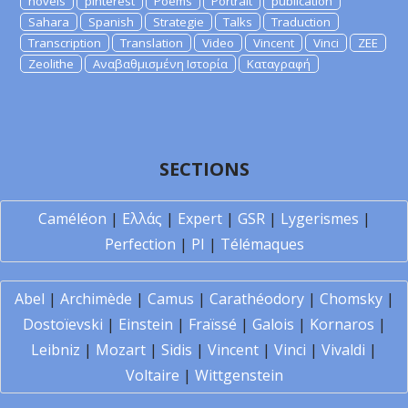
novels
pinterest
Poems
Portrait
publication
Sahara
Spanish
Strategie
Talks
Traduction
Transcription
Translation
Video
Vincent
Vinci
ZEE
Zeolithe
Αναβαθμισμένη Ιστορία
Καταγραφή
SECTIONS
Caméléon
|
Ελλάς
|
Expert
|
GSR
|
Lygerismes
|
Perfection
|
PI
|
Télémaques
Abel
|
Archimède
|
Camus
|
Carathéodory
|
Chomsky
|
Dostoïevski
|
Einstein
|
Fraïssé
|
Galois
|
Kornaros
|
Leibniz
|
Mozart
|
Sidis
|
Vincent
|
Vinci
|
Vivaldi
|
Voltaire
|
Wittgenstein