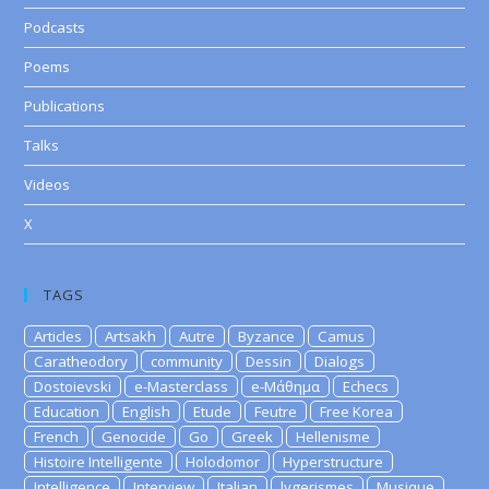
Podcasts
Poems
Publications
Talks
Videos
X
TAGS
Articles
Artsakh
Autre
Byzance
Camus
Caratheodory
community
Dessin
Dialogs
Dostoievski
e-Masterclass
e-Μάθημα
Echecs
Education
English
Etude
Feutre
Free Korea
French
Genocide
Go
Greek
Hellenisme
Histoire Intelligente
Holodomor
Hyperstructure
Intelligence
Interview
Italian
lygerismes
Musique