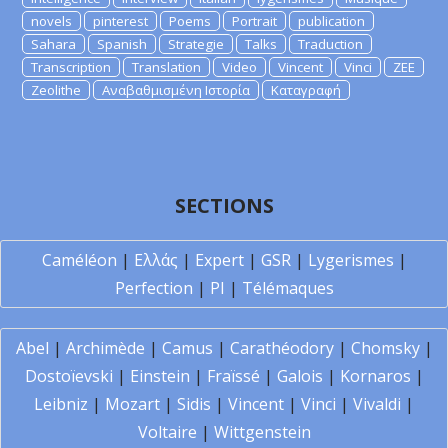
novels
pinterest
Poems
Portrait
publication
Sahara
Spanish
Strategie
Talks
Traduction
Transcription
Translation
Video
Vincent
Vinci
ZEE
Zeolithe
Αναβαθμισμένη Ιστορία
Καταγραφή
SECTIONS
Caméléon
|
Ελλάς
|
Expert
|
GSR
|
Lygerismes
|
Perfection
|
PI
|
Télémaques
Abel
|
Archimède
|
Camus
|
Carathéodory
|
Chomsky
|
Dostoïevski
|
Einstein
|
Fraïssé
|
Galois
|
Kornaros
|
Leibniz
|
Mozart
|
Sidis
|
Vincent
|
Vinci
|
Vivaldi
|
Voltaire
|
Wittgenstein