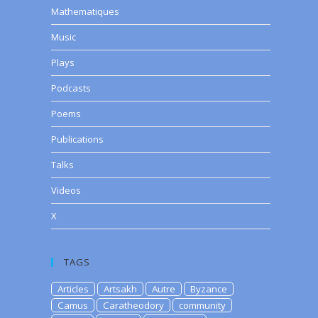
Mathematiques
Music
Plays
Podcasts
Poems
Publications
Talks
Videos
X
TAGS
Articles
Artsakh
Autre
Byzance
Camus
Caratheodory
community