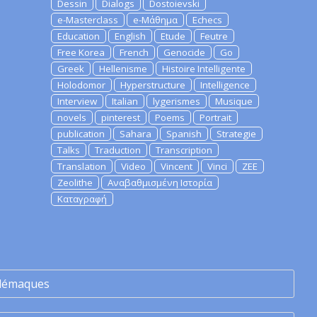
Dessin
Dialogs
Dostoievski
e-Masterclass
e-Μάθημα
Echecs
Education
English
Etude
Feutre
Free Korea
French
Genocide
Go
Greek
Hellenisme
Histoire Intelligente
Holodomor
Hyperstructure
Intelligence
Interview
Italian
lygerismes
Musique
novels
pinterest
Poems
Portrait
publication
Sahara
Spanish
Strategie
Talks
Traduction
Transcription
Translation
Video
Vincent
Vinci
ZEE
Zeolithe
Αναβαθμισμένη Ιστορία
Καταγραφή
lémaques