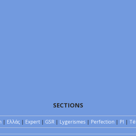
SECTIONS
n
|
Ελλάς
|
Expert
|
GSR
|
Lygerismes
|
Perfection
|
PI
|
Té