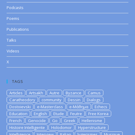
Podcasts
Poems
Publications
Talks
Videos
X
TAGS
Articles
Artsakh
Autre
Byzance
Camus
Caratheodory
community
Dessin
Dialogs
Dostoievski
e-Masterclass
e-Μάθημα
Echecs
Education
English
Etude
Feutre
Free Korea
French
Genocide
Go
Greek
Hellenisme
Histoire Intelligente
Holodomor
Hyperstructure
Intelligence
Interview
Italian
lygerismes
Musique