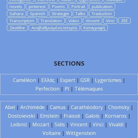
novels
pinterest
Poems
Portrait
publication
Sahara
Spanish
Strategie
Talks
Traduction
Transcription
Translation
Video
Vincent
Vinci
ZEE
Zeolithe
Αναβαθμισμένη Ιστορία
Καταγραφή
SECTIONS
Caméléon
|
Ελλάς
|
Expert
|
GSR
|
Lygerismes
|
Perfection
|
PI
|
Télémaques
Abel
|
Archimède
|
Camus
|
Carathéodory
|
Chomsky
|
Dostoïevski
|
Einstein
|
Fraïssé
|
Galois
|
Kornaros
|
Leibniz
|
Mozart
|
Sidis
|
Vincent
|
Vinci
|
Vivaldi
|
Voltaire
|
Wittgenstein