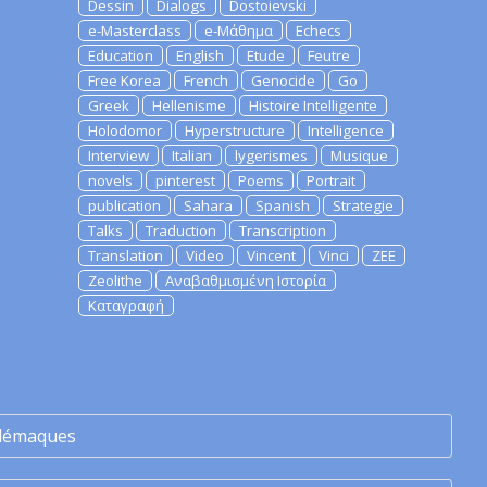
Dessin
Dialogs
Dostoievski
e-Masterclass
e-Μάθημα
Echecs
Education
English
Etude
Feutre
Free Korea
French
Genocide
Go
Greek
Hellenisme
Histoire Intelligente
Holodomor
Hyperstructure
Intelligence
Interview
Italian
lygerismes
Musique
novels
pinterest
Poems
Portrait
publication
Sahara
Spanish
Strategie
Talks
Traduction
Transcription
Translation
Video
Vincent
Vinci
ZEE
Zeolithe
Αναβαθμισμένη Ιστορία
Καταγραφή
lémaques