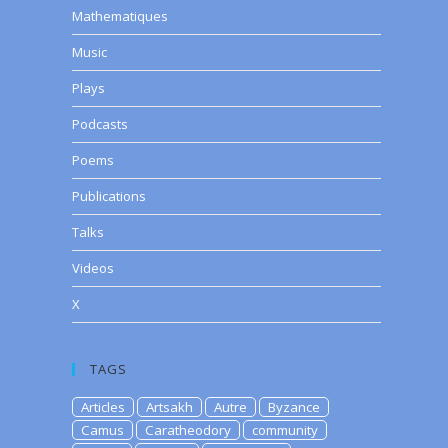
Mathematiques
Music
Plays
Podcasts
Poems
Publications
Talks
Videos
X
TAGS
Articles
Artsakh
Autre
Byzance
Camus
Caratheodory
community