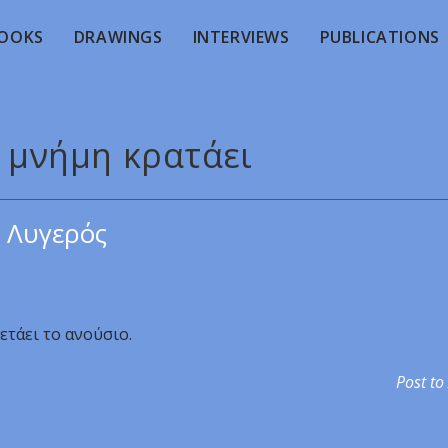
OOKS
DRAWINGS
INTERVIEWS
PUBLICATIONS
Η μνήμη κρατάει
 Λυγερός
ετάει το ανούσιο.
Post to