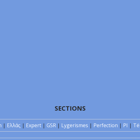
SECTIONS
n
|
Ελλάς
|
Expert
|
GSR
|
Lygerismes
|
Perfection
|
PI
|
Té