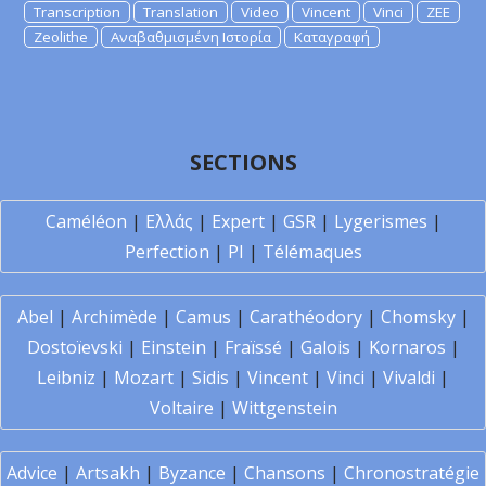
Transcription
Translation
Video
Vincent
Vinci
ZEE
Zeolithe
Αναβαθμισμένη Ιστορία
Καταγραφή
SECTIONS
Caméléon
|
Ελλάς
|
Expert
|
GSR
|
Lygerismes
|
Perfection
|
PI
|
Télémaques
Abel
|
Archimède
|
Camus
|
Carathéodory
|
Chomsky
|
Dostoïevski
|
Einstein
|
Fraïssé
|
Galois
|
Kornaros
|
Leibniz
|
Mozart
|
Sidis
|
Vincent
|
Vinci
|
Vivaldi
|
Voltaire
|
Wittgenstein
Advice
|
Artsakh
|
Byzance
|
Chansons
|
Chronostratégie