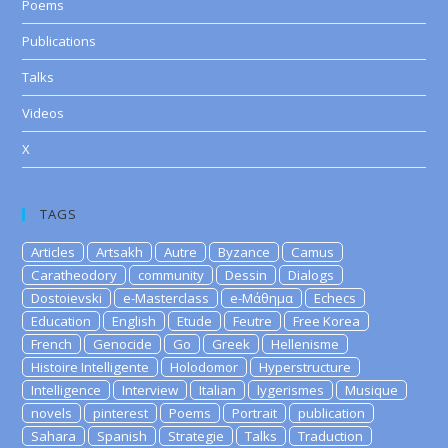
Poems
Publications
Talks
Videos
X
TAGS
Articles
Artsakh
Autre
Byzance
Camus
Caratheodory
community
Dessin
Dialogs
Dostoievski
e-Masterclass
e-Μάθημα
Echecs
Education
English
Etude
Feutre
Free Korea
French
Genocide
Go
Greek
Hellenisme
Histoire Intelligente
Holodomor
Hyperstructure
Intelligence
Interview
Italian
lygerismes
Musique
novels
pinterest
Poems
Portrait
publication
Sahara
Spanish
Strategie
Talks
Traduction