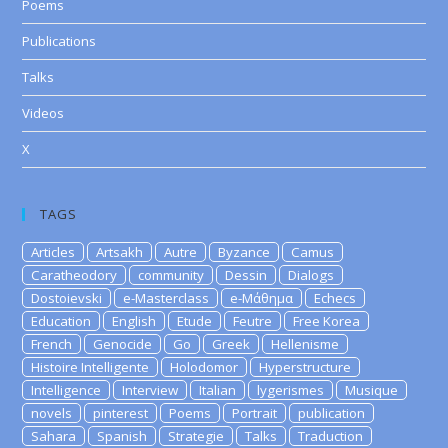
Poems
Publications
Talks
Videos
X
TAGS
Articles
Artsakh
Autre
Byzance
Camus
Caratheodory
community
Dessin
Dialogs
Dostoievski
e-Masterclass
e-Μάθημα
Echecs
Education
English
Etude
Feutre
Free Korea
French
Genocide
Go
Greek
Hellenisme
Histoire Intelligente
Holodomor
Hyperstructure
Intelligence
Interview
Italian
lygerismes
Musique
novels
pinterest
Poems
Portrait
publication
Sahara
Spanish
Strategie
Talks
Traduction