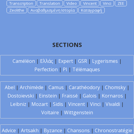
Transcription
Translation
Video
Vincent
Vinci
ZEE
Zeolithe
Αναβαθμισμένη Ιστορία
Καταγραφή
SECTIONS
Caméléon
|
Ελλάς
|
Expert
|
GSR
|
Lygerismes
|
Perfection
|
PI
|
Télémaques
Abel
|
Archimède
|
Camus
|
Carathéodory
|
Chomsky
|
Dostoïevski
|
Einstein
|
Fraïssé
|
Galois
|
Kornaros
|
Leibniz
|
Mozart
|
Sidis
|
Vincent
|
Vinci
|
Vivaldi
|
Voltaire
|
Wittgenstein
Advice
|
Artsakh
|
Byzance
|
Chansons
|
Chronostratégie