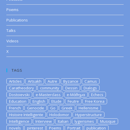
Poems
Publications
Talks
Videos
X
TAGS
Articles
Artsakh
Autre
Byzance
Camus
Caratheodory
community
Dessin
Dialogs
Dostoievski
e-Masterclass
e-Μάθημα
Echecs
Education
English
Etude
Feutre
Free Korea
French
Genocide
Go
Greek
Hellenisme
Histoire Intelligente
Holodomor
Hyperstructure
Intelligence
Interview
Italian
lygerismes
Musique
novels
pinterest
Poems
Portrait
publication