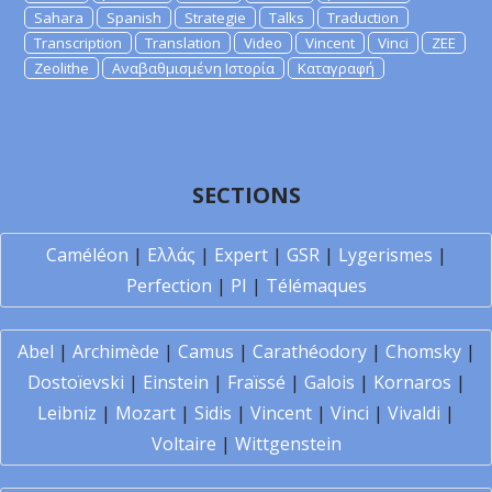
Sahara
Spanish
Strategie
Talks
Traduction
Transcription
Translation
Video
Vincent
Vinci
ZEE
Zeolithe
Αναβαθμισμένη Ιστορία
Καταγραφή
SECTIONS
Caméléon
|
Ελλάς
|
Expert
|
GSR
|
Lygerismes
|
Perfection
|
PI
|
Télémaques
Abel
|
Archimède
|
Camus
|
Carathéodory
|
Chomsky
|
Dostoïevski
|
Einstein
|
Fraïssé
|
Galois
|
Kornaros
|
Leibniz
|
Mozart
|
Sidis
|
Vincent
|
Vinci
|
Vivaldi
|
Voltaire
|
Wittgenstein