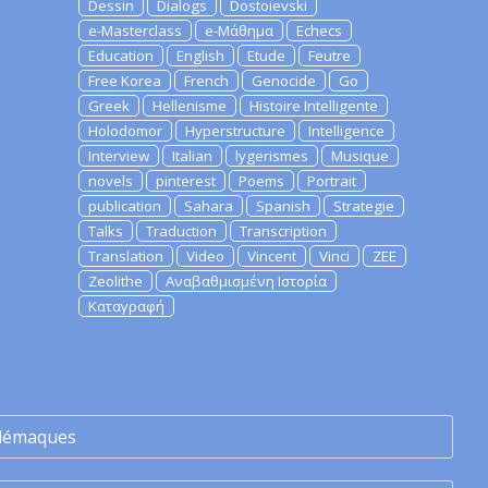
Dessin
Dialogs
Dostoievski
e-Masterclass
e-Μάθημα
Echecs
Education
English
Etude
Feutre
Free Korea
French
Genocide
Go
Greek
Hellenisme
Histoire Intelligente
Holodomor
Hyperstructure
Intelligence
Interview
Italian
lygerismes
Musique
novels
pinterest
Poems
Portrait
publication
Sahara
Spanish
Strategie
Talks
Traduction
Transcription
Translation
Video
Vincent
Vinci
ZEE
Zeolithe
Αναβαθμισμένη Ιστορία
Καταγραφή
lémaques