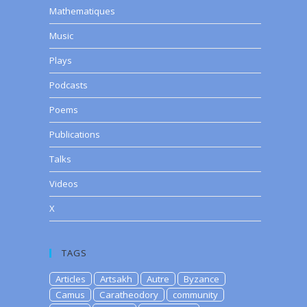
Mathematiques
Music
Plays
Podcasts
Poems
Publications
Talks
Videos
X
TAGS
Articles
Artsakh
Autre
Byzance
Camus
Caratheodory
community