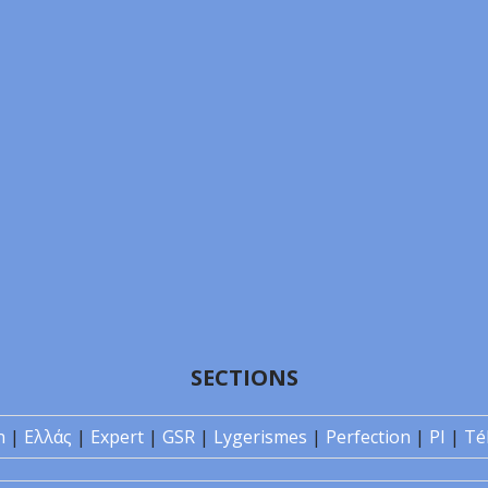
SECTIONS
n
|
Ελλάς
|
Expert
|
GSR
|
Lygerismes
|
Perfection
|
PI
|
Té