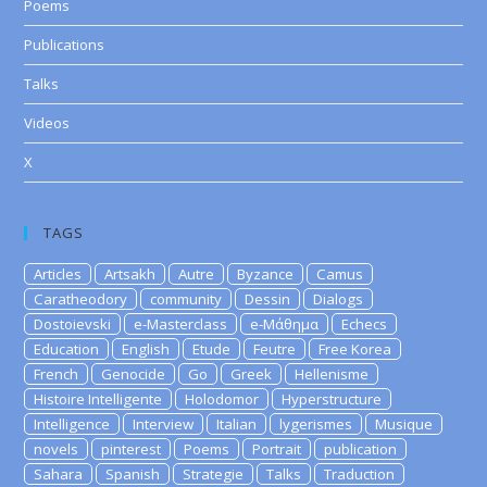
Poems
Publications
Talks
Videos
X
TAGS
Articles
Artsakh
Autre
Byzance
Camus
Caratheodory
community
Dessin
Dialogs
Dostoievski
e-Masterclass
e-Μάθημα
Echecs
Education
English
Etude
Feutre
Free Korea
French
Genocide
Go
Greek
Hellenisme
Histoire Intelligente
Holodomor
Hyperstructure
Intelligence
Interview
Italian
lygerismes
Musique
novels
pinterest
Poems
Portrait
publication
Sahara
Spanish
Strategie
Talks
Traduction