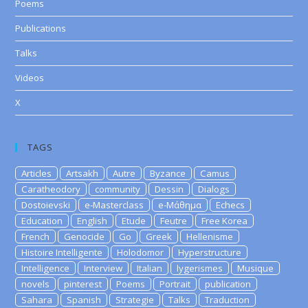
Poems
Publications
Talks
Videos
X
TAGS
Articles
Artsakh
Autre
Byzance
Camus
Caratheodory
community
Dessin
Dialogs
Dostoievski
e-Masterclass
e-Μάθημα
Echecs
Education
English
Etude
Feutre
Free Korea
French
Genocide
Go
Greek
Hellenisme
Histoire Intelligente
Holodomor
Hyperstructure
Intelligence
Interview
Italian
lygerismes
Musique
novels
pinterest
Poems
Portrait
publication
Sahara
Spanish
Strategie
Talks
Traduction