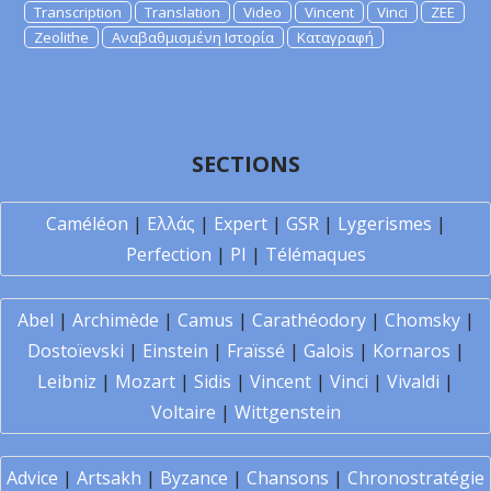
Transcription
Translation
Video
Vincent
Vinci
ZEE
Zeolithe
Αναβαθμισμένη Ιστορία
Καταγραφή
SECTIONS
Caméléon
|
Ελλάς
|
Expert
|
GSR
|
Lygerismes
|
Perfection
|
PI
|
Télémaques
Abel
|
Archimède
|
Camus
|
Carathéodory
|
Chomsky
|
Dostoïevski
|
Einstein
|
Fraïssé
|
Galois
|
Kornaros
|
Leibniz
|
Mozart
|
Sidis
|
Vincent
|
Vinci
|
Vivaldi
|
Voltaire
|
Wittgenstein
Advice
|
Artsakh
|
Byzance
|
Chansons
|
Chronostratégie