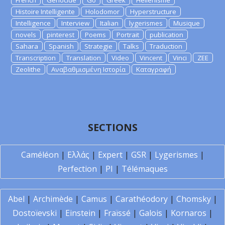
French
Genocide
Go
Greek
Hellenisme
Histoire Intelligente
Holodomor
Hyperstructure
Intelligence
Interview
Italian
lygerismes
Musique
novels
pinterest
Poems
Portrait
publication
Sahara
Spanish
Strategie
Talks
Traduction
Transcription
Translation
Video
Vincent
Vinci
ZEE
Zeolithe
Αναβαθμισμένη Ιστορία
Καταγραφή
SECTIONS
Caméléon
|
Ελλάς
|
Expert
|
GSR
|
Lygerismes
|
Perfection
|
PI
|
Télémaques
Abel
|
Archimède
|
Camus
|
Carathéodory
|
Chomsky
|
Dostoïevski
|
Einstein
|
Fraïssé
|
Galois
|
Kornaros
|