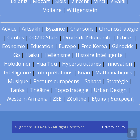
Leibniz
|
Mozart
|
Sidis
|
Vincent
|
Vinci
|
Vivaldi
|
Voltaire
|
Wittgenstein
Advice
|
Artsakh
|
Byzance
|
Chansons
|
Chronostratégie
|
Contes
|
COVID Stats
|
Droits de l'Humanité
|
Échecs
|
Économie
|
Éducation
|
Europe
|
Free Korea
|
Génocide
|
Go
|
Haïku
|
Hellénisme
|
Histoire Intelligente
|
Holodomor
|
Hua Tou
|
Hyperstructures
|
Innovation
|
Intelligence
|
Interprétations
|
Koan
|
Mathématiques
|
Musique
|
Recours européens
|
Sahara
|
Stratégie
|
Tanka
|
Théâtre
|
Topostratégie
|
Urban Design
|
Western Armenia
|
ZEE
|
Zéolithe
|
Έξυπνη διατροφή
© Ignitions 2003-2026 - All Rights Reserved
Privacy policy