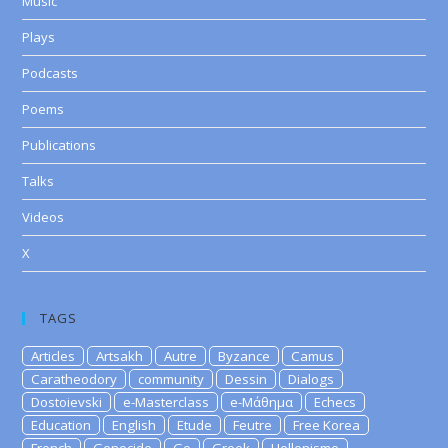
Music
Plays
Podcasts
Poems
Publications
Talks
Videos
X
TAGS
Articles
Artsakh
Autre
Byzance
Camus
Caratheodory
community
Dessin
Dialogs
Dostoievski
e-Masterclass
e-Μάθημα
Echecs
Education
English
Etude
Feutre
Free Korea