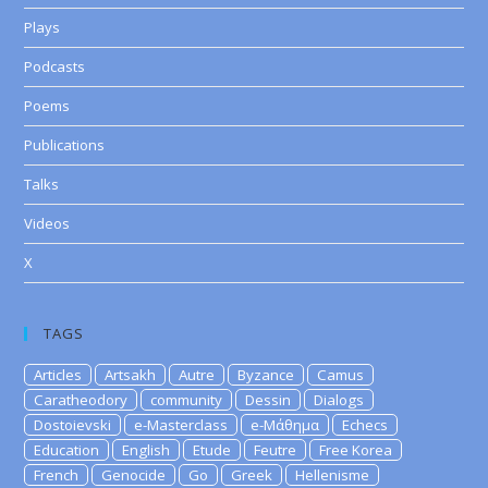
Plays
Podcasts
Poems
Publications
Talks
Videos
X
TAGS
Articles
Artsakh
Autre
Byzance
Camus
Caratheodory
community
Dessin
Dialogs
Dostoievski
e-Masterclass
e-Μάθημα
Echecs
Education
English
Etude
Feutre
Free Korea
French
Genocide
Go
Greek
Hellenisme