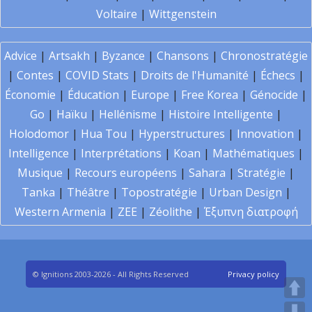
Voltaire
|
Wittgenstein
Advice
|
Artsakh
|
Byzance
|
Chansons
|
Chronostratégie
|
Contes
|
COVID Stats
|
Droits de l'Humanité
|
Échecs
|
Économie
|
Éducation
|
Europe
|
Free Korea
|
Génocide
|
Go
|
Haïku
|
Hellénisme
|
Histoire Intelligente
|
Holodomor
|
Hua Tou
|
Hyperstructures
|
Innovation
|
Intelligence
|
Interprétations
|
Koan
|
Mathématiques
|
Musique
|
Recours européens
|
Sahara
|
Stratégie
|
Tanka
|
Théâtre
|
Topostratégie
|
Urban Design
|
Western Armenia
|
ZEE
|
Zéolithe
|
Έξυπνη διατροφή
© Ignitions 2003-2026 - All Rights Reserved
Privacy policy