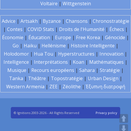
Voltaire
|
Wittgenstein
Advice
|
Artsakh
|
Byzance
|
Chansons
|
Chronostratégie
|
Contes
|
COVID Stats
|
Droits de l'Humanité
|
Échecs
|
Économie
|
Éducation
|
Europe
|
Free Korea
|
Génocide
|
Go
|
Haïku
|
Hellénisme
|
Histoire Intelligente
|
Holodomor
|
Hua Tou
|
Hyperstructures
|
Innovation
|
Intelligence
|
Interprétations
|
Koan
|
Mathématiques
|
Musique
|
Recours européens
|
Sahara
|
Stratégie
|
Tanka
|
Théâtre
|
Topostratégie
|
Urban Design
|
Western Armenia
|
ZEE
|
Zéolithe
|
Έξυπνη διατροφή
© Ignitions 2003-2026 - All Rights Reserved
Privacy policy