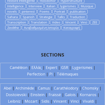
Histoire Intelligente
Holodomor
Hyperstructure
Intelligence
Interview
Italian
lygerismes
Musique
novels
pinterest
Poems
Portrait
publication
Sahara
Spanish
Strategie
Talks
Traduction
Transcription
Translation
Video
Vincent
Vinci
ZEE
Zeolithe
Αναβαθμισμένη Ιστορία
Καταγραφή
SECTIONS
Caméléon
|
Ελλάς
|
Expert
|
GSR
|
Lygerismes
|
Perfection
|
PI
|
Télémaques
Abel
|
Archimède
|
Camus
|
Carathéodory
|
Chomsky
|
Dostoïevski
|
Einstein
|
Fraïssé
|
Galois
|
Kornaros
|
Leibniz
|
Mozart
|
Sidis
|
Vincent
|
Vinci
|
Vivaldi
|