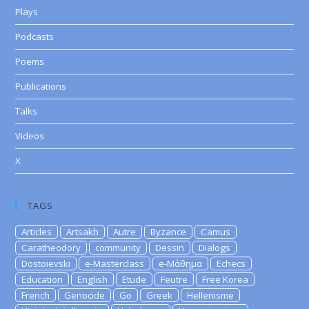
Plays
Podcasts
Poems
Publications
Talks
Videos
X
TAGS
Articles
Artsakh
Autre
Byzance
Camus
Caratheodory
community
Dessin
Dialogs
Dostoievski
e-Masterclass
e-Μάθημα
Echecs
Education
English
Etude
Feutre
Free Korea
French
Genocide
Go
Greek
Hellenisme