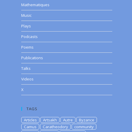
Mathematiques
Music
Plays
Podcasts
Poems
Publications
Talks
Videos
X
TAGS
Articles
Artsakh
Autre
Byzance
Camus
Caratheodory
community