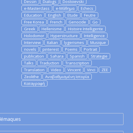
Dessin
Dialogs
Dostoievski
e-Masterclass
e-Μάθημα
Echecs
Education
English
Etude
Feutre
Free Korea
French
Genocide
Go
Greek
Hellenisme
Histoire Intelligente
Holodomor
Hyperstructure
Intelligence
Interview
Italian
lygerismes
Musique
novels
pinterest
Poems
Portrait
publication
Sahara
Spanish
Strategie
Talks
Traduction
Transcription
Translation
Video
Vincent
Vinci
ZEE
Zeolithe
Αναβαθμισμένη Ιστορία
Καταγραφή
lémaques