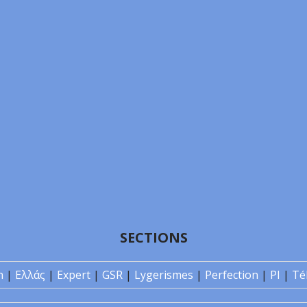
SECTIONS
n
|
Ελλάς
|
Expert
|
GSR
|
Lygerismes
|
Perfection
|
PI
|
Té