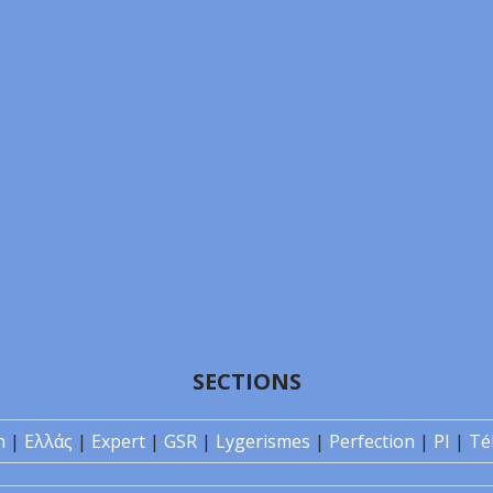
SECTIONS
n
|
Ελλάς
|
Expert
|
GSR
|
Lygerismes
|
Perfection
|
PI
|
Té