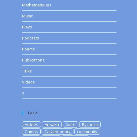
Mathematiques
Music
Plays
Podcasts
Poems
Publications
Talks
Videos
X
TAGS
Articles
Artsakh
Autre
Byzance
Camus
Caratheodory
community