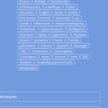
Dessin
Dialogs
Dostoievski
e-Masterclass
e-Μάθημα
Echecs
Education
English
Etude
Feutre
Free Korea
French
Genocide
Go
Greek
Hellenisme
Histoire Intelligente
Holodomor
Hyperstructure
Intelligence
Interview
Italian
lygerismes
Musique
novels
pinterest
Poems
Portrait
publication
Sahara
Spanish
Strategie
Talks
Traduction
Transcription
Translation
Video
Vincent
Vinci
ZEE
Zeolithe
Αναβαθμισμένη Ιστορία
Καταγραφή
lémaques