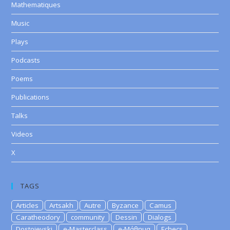
Mathematiques
Music
Plays
Podcasts
Poems
Publications
Talks
Videos
X
TAGS
Articles
Artsakh
Autre
Byzance
Camus
Caratheodory
community
Dessin
Dialogs
Dostoievski
e-Masterclass
e-Μάθημα
Echecs