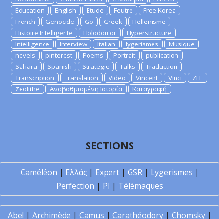
Education
English
Etude
Feutre
Free Korea
French
Genocide
Go
Greek
Hellenisme
Histoire Intelligente
Holodomor
Hyperstructure
Intelligence
Interview
Italian
lygerismes
Musique
novels
pinterest
Poems
Portrait
publication
Sahara
Spanish
Strategie
Talks
Traduction
Transcription
Translation
Video
Vincent
Vinci
ZEE
Zeolithe
Αναβαθμισμένη Ιστορία
Καταγραφή
SECTIONS
Caméléon
|
Ελλάς
|
Expert
|
GSR
|
Lygerismes
|
Perfection
|
PI
|
Télémaques
Abel
|
Archimède
|
Camus
|
Carathéodory
|
Chomsky
|