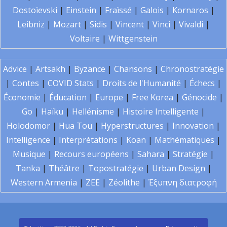
Dostoïevski
|
Einstein
|
Fraïssé
|
Galois
|
Kornaros
|
Leibniz
|
Mozart
|
Sidis
|
Vincent
|
Vinci
|
Vivaldi
|
Voltaire
|
Wittgenstein
Advice
|
Artsakh
|
Byzance
|
Chansons
|
Chronostratégie
|
Contes
|
COVID Stats
|
Droits de l'Humanité
|
Échecs
|
Économie
|
Éducation
|
Europe
|
Free Korea
|
Génocide
|
Go
|
Haïku
|
Hellénisme
|
Histoire Intelligente
|
Holodomor
|
Hua Tou
|
Hyperstructures
|
Innovation
|
Intelligence
|
Interprétations
|
Koan
|
Mathématiques
|
Musique
|
Recours européens
|
Sahara
|
Stratégie
|
Tanka
|
Théâtre
|
Topostratégie
|
Urban Design
|
Western Armenia
|
ZEE
|
Zéolithe
|
Έξυπνη διατροφή