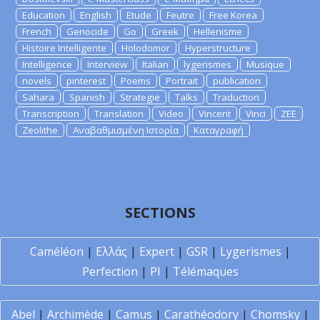
Education
English
Etude
Feutre
Free Korea
French
Genocide
Go
Greek
Hellenisme
Histoire Intelligente
Holodomor
Hyperstructure
Intelligence
Interview
Italian
lygerismes
Musique
novels
pinterest
Poems
Portrait
publication
Sahara
Spanish
Strategie
Talks
Traduction
Transcription
Translation
Video
Vincent
Vinci
ZEE
Zeolithe
Αναβαθμισμένη Ιστορία
Καταγραφή
SECTIONS
Caméléon
|
Ελλάς
|
Expert
|
GSR
|
Lygerismes
|
Perfection
|
PI
|
Télémaques
Abel
|
Archimède
|
Camus
|
Carathéodory
|
Chomsky
|