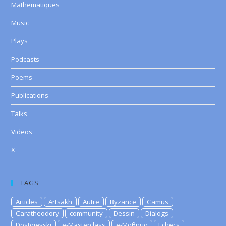
Mathematiques
Music
Plays
Podcasts
Poems
Publications
Talks
Videos
X
TAGS
Articles
Artsakh
Autre
Byzance
Camus
Caratheodory
community
Dessin
Dialogs
Dostoievski
e-Masterclass
e-Μάθημα
Echecs