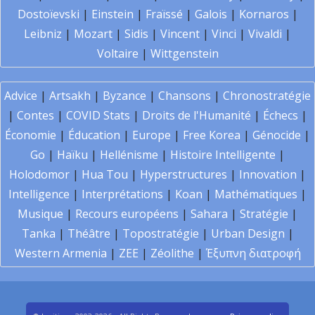
Dostoïevski
|
Einstein
|
Fraïssé
|
Galois
|
Kornaros
|
Leibniz
|
Mozart
|
Sidis
|
Vincent
|
Vinci
|
Vivaldi
|
Voltaire
|
Wittgenstein
Advice
|
Artsakh
|
Byzance
|
Chansons
|
Chronostratégie
|
Contes
|
COVID Stats
|
Droits de l'Humanité
|
Échecs
|
Économie
|
Éducation
|
Europe
|
Free Korea
|
Génocide
|
Go
|
Haïku
|
Hellénisme
|
Histoire Intelligente
|
Holodomor
|
Hua Tou
|
Hyperstructures
|
Innovation
|
Intelligence
|
Interprétations
|
Koan
|
Mathématiques
|
Musique
|
Recours européens
|
Sahara
|
Stratégie
|
Tanka
|
Théâtre
|
Topostratégie
|
Urban Design
|
Western Armenia
|
ZEE
|
Zéolithe
|
Έξυπνη διατροφή