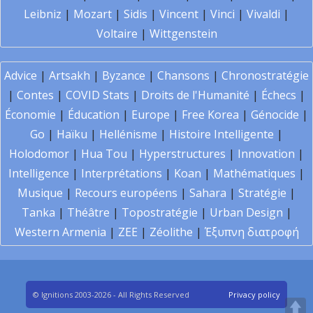
Leibniz
|
Mozart
|
Sidis
|
Vincent
|
Vinci
|
Vivaldi
|
Voltaire
|
Wittgenstein
Advice
|
Artsakh
|
Byzance
|
Chansons
|
Chronostratégie
|
Contes
|
COVID Stats
|
Droits de l'Humanité
|
Échecs
|
Économie
|
Éducation
|
Europe
|
Free Korea
|
Génocide
|
Go
|
Haïku
|
Hellénisme
|
Histoire Intelligente
|
Holodomor
|
Hua Tou
|
Hyperstructures
|
Innovation
|
Intelligence
|
Interprétations
|
Koan
|
Mathématiques
|
Musique
|
Recours européens
|
Sahara
|
Stratégie
|
Tanka
|
Théâtre
|
Topostratégie
|
Urban Design
|
Western Armenia
|
ZEE
|
Zéolithe
|
Έξυπνη διατροφή
© Ignitions 2003-2026 - All Rights Reserved
Privacy policy