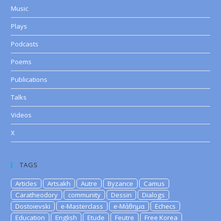
Music
Plays
Podcasts
Poems
Publications
Talks
Videos
X
TAGS
Articles
Artsakh
Autre
Byzance
Camus
Caratheodory
community
Dessin
Dialogs
Dostoievski
e-Masterclass
e-Μάθημα
Echecs
Education
English
Etude
Feutre
Free Korea