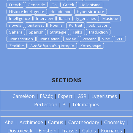
French
Genocide
Go
Greek
Hellenisme
Histoire Intelligente
Holodomor
Hyperstructure
Intelligence
Interview
Italian
lygerismes
Musique
novels
pinterest
Poems
Portrait
publication
Sahara
Spanish
Strategie
Talks
Traduction
Transcription
Translation
Video
Vincent
Vinci
ZEE
Zeolithe
Αναβαθμισμένη Ιστορία
Καταγραφή
SECTIONS
Caméléon
|
Ελλάς
|
Expert
|
GSR
|
Lygerismes
|
Perfection
|
PI
|
Télémaques
Abel
|
Archimède
|
Camus
|
Carathéodory
|
Chomsky
|
Dostoïevski
|
Einstein
|
Fraïssé
|
Galois
|
Kornaros
|