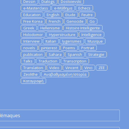
Dessin
Dialogs
Dostoievski
e-Masterclass
e-Μάθημα
Echecs
Education
English
Etude
Feutre
Free Korea
French
Genocide
Go
Greek
Hellenisme
Histoire Intelligente
Holodomor
Hyperstructure
Intelligence
Interview
Italian
lygerismes
Musique
novels
pinterest
Poems
Portrait
publication
Sahara
Spanish
Strategie
Talks
Traduction
Transcription
Translation
Video
Vincent
Vinci
ZEE
Zeolithe
Αναβαθμισμένη Ιστορία
Καταγραφή
lémaques