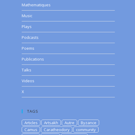
Mathematiques
Music
Plays
Podcasts
Poems
Publications
Talks
Videos
X
TAGS
Articles
Artsakh
Autre
Byzance
Camus
Caratheodory
community