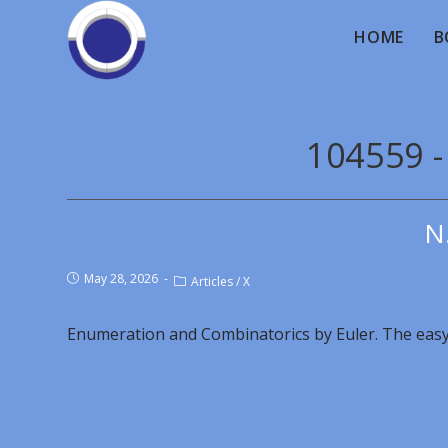
HOME
B
104559 
N
May 28, 2026
Articles
/
X
Enumeration and Combinatorics by Euler. The easy