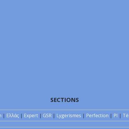
SECTIONS
n
|
Ελλάς
|
Expert
|
GSR
|
Lygerismes
|
Perfection
|
PI
|
Té