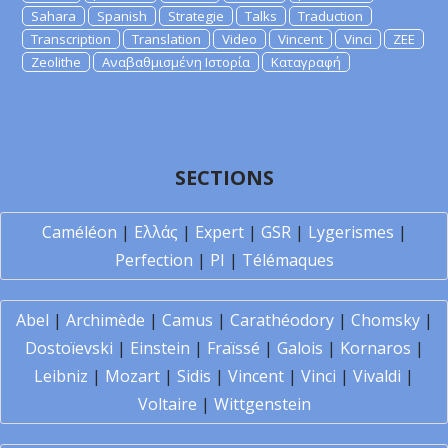
Sahara
Spanish
Strategie
Talks
Traduction
Transcription
Translation
Video
Vincent
Vinci
ZEE
Zeolithe
Αναβαθμισμένη Ιστορία
Καταγραφή
SECTIONS
Caméléon
|
Ελλάς
|
Expert
|
GSR
|
Lygerismes
|
Perfection
|
PI
|
Télémaques
Abel
|
Archimède
|
Camus
|
Carathéodory
|
Chomsky
|
Dostoïevski
|
Einstein
|
Fraïssé
|
Galois
|
Kornaros
|
Leibniz
|
Mozart
|
Sidis
|
Vincent
|
Vinci
|
Vivaldi
|
Voltaire
|
Wittgenstein