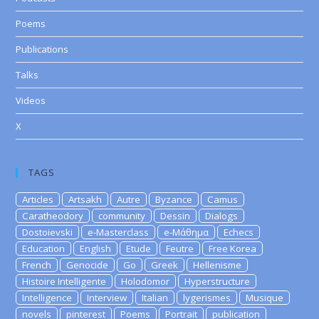
Poems
Publications
Talks
Videos
X
TAGS
Articles
Artsakh
Autre
Byzance
Camus
Caratheodory
community
Dessin
Dialogs
Dostoievski
e-Masterclass
e-Μάθημα
Echecs
Education
English
Etude
Feutre
Free Korea
French
Genocide
Go
Greek
Hellenisme
Histoire Intelligente
Holodomor
Hyperstructure
Intelligence
Interview
Italian
lygerismes
Musique
novels
pinterest
Poems
Portrait
publication