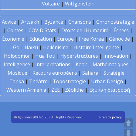
Voltaire
|
Wittgenstein
Advice
|
Artsakh
|
Byzance
|
Chansons
|
Chronostratégie
|
Contes
|
COVID Stats
|
Droits de l'Humanité
|
Échecs
|
Économie
|
Éducation
|
Europe
|
Free Korea
|
Génocide
|
Go
|
Haïku
|
Hellénisme
|
Histoire Intelligente
|
Holodomor
|
Hua Tou
|
Hyperstructures
|
Innovation
|
Intelligence
|
Interprétations
|
Koan
|
Mathématiques
|
Musique
|
Recours européens
|
Sahara
|
Stratégie
|
Tanka
|
Théâtre
|
Topostratégie
|
Urban Design
|
Western Armenia
|
ZEE
|
Zéolithe
|
Έξυπνη διατροφή
© Ignitions 2003-2026 - All Rights Reserved
Privacy policy