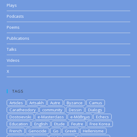
Plays
Podcasts
Poems
Publications
Talks
Videos
X
TAGS
Articles
Artsakh
Autre
Byzance
Camus
Caratheodory
community
Dessin
Dialogs
Dostoievski
e-Masterclass
e-Μάθημα
Echecs
Education
English
Etude
Feutre
Free Korea
French
Genocide
Go
Greek
Hellenisme