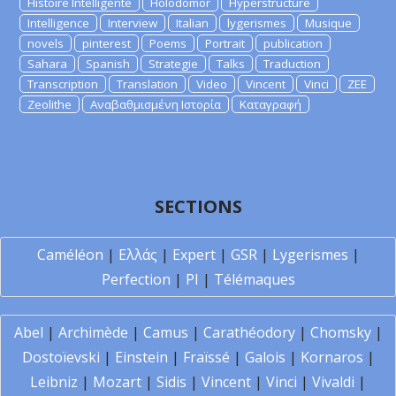
Histoire Intelligente
Holodomor
Hyperstructure
Intelligence
Interview
Italian
lygerismes
Musique
novels
pinterest
Poems
Portrait
publication
Sahara
Spanish
Strategie
Talks
Traduction
Transcription
Translation
Video
Vincent
Vinci
ZEE
Zeolithe
Αναβαθμισμένη Ιστορία
Καταγραφή
SECTIONS
Caméléon
|
Ελλάς
|
Expert
|
GSR
|
Lygerismes
|
Perfection
|
PI
|
Télémaques
Abel
|
Archimède
|
Camus
|
Carathéodory
|
Chomsky
|
Dostoïevski
|
Einstein
|
Fraïssé
|
Galois
|
Kornaros
|
Leibniz
|
Mozart
|
Sidis
|
Vincent
|
Vinci
|
Vivaldi
|