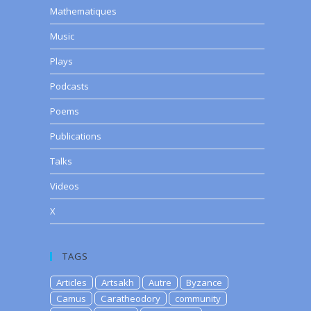
Mathematiques
Music
Plays
Podcasts
Poems
Publications
Talks
Videos
X
TAGS
Articles
Artsakh
Autre
Byzance
Camus
Caratheodory
community