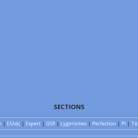
SECTIONS
n
|
Ελλάς
|
Expert
|
GSR
|
Lygerismes
|
Perfection
|
PI
|
Té