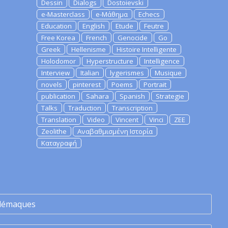
Dessin
Dialogs
Dostoievski
e-Masterclass
e-Μάθημα
Echecs
Education
English
Etude
Feutre
Free Korea
French
Genocide
Go
Greek
Hellenisme
Histoire Intelligente
Holodomor
Hyperstructure
Intelligence
Interview
Italian
lygerismes
Musique
novels
pinterest
Poems
Portrait
publication
Sahara
Spanish
Strategie
Talks
Traduction
Transcription
Translation
Video
Vincent
Vinci
ZEE
Zeolithe
Αναβαθμισμένη Ιστορία
Καταγραφή
lémaques